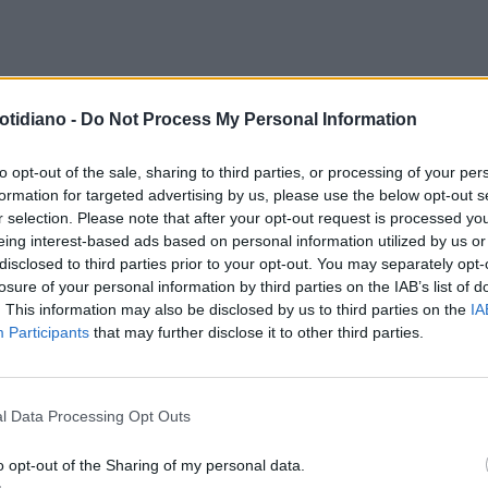
otidiano -
Do Not Process My Personal Information
to opt-out of the sale, sharing to third parties, or processing of your per
formation for targeted advertising by us, please use the below opt-out s
r selection. Please note that after your opt-out request is processed y
eing interest-based ads based on personal information utilized by us or
disclosed to third parties prior to your opt-out. You may separately opt-
losure of your personal information by third parties on the IAB’s list of
. This information may also be disclosed by us to third parties on the
IA
Participants
that may further disclose it to other third parties.
l Data Processing Opt Outs
o opt-out of the Sharing of my personal data.