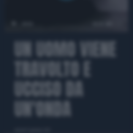
00:00
00:44
UN UOMO VIENE
TRAVOLTO E
UCCISO DA
UN'ONDA
venerdì 31 gennaio 2014