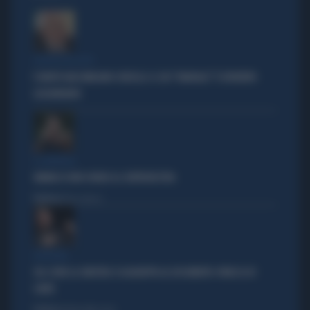
POLITICA IN LUTTO
È MORTO MASSIMILIANO CENCELLI: IL SUO "MANUALE" È DIVENTATO
LEGGENDARIO
IL GENERALE
VANNACCI NON CHIUDE AL CENTRODESTRA
Politica
di Elisa Calessi
DISPERATI
SUL COVID LA SINISTRA SI AGGRAPPA AL DOCUMENTO-PATACCA DI
CONTE