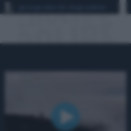
CEUTA
SCANDALO CONTE-COVID
CALCIOMERCATO