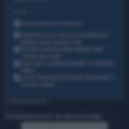
Politica
di Andrea Muzzolon
I PIÙ LETTI
1
ALL’ASTA IL PALLONE DELLA “MANO DI DIO”
2
MALDINI VUOTA IL SACCO: "COSA È SUCCESSO DAVVERO CON LA
NAZIONALE, MALAGÒ, GUARDIOLA E PIRLO"
3
JUVE-INTER, ALESSANDRO BASTONI SCARAVENTA A TERRA
ZHEGROVA: RISSA IN CAMPO
4
JANNIK SINNER, "DOLCEMENTE OSSESSIONATO": CHI SI INCHINA AL
NUMERO 1
5
JUVENTUS, PAPERE-MICHELE DI GREGORIO E TIFOSI IN RIVOLTA: "IL
PIÙ SCARSO DI SEMPRE"
TI POTREBBERO INTERESSARE
ESTERI
"IO LA CINTURA NON LA ALLACCIO": VOLO CANCELLATO PER UN BIMBO