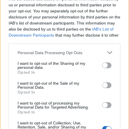
us or personal information disclosed to third parties prior to
your opt-out. You may separately opt-out of the further
Seguici su Google Discover
disclosure of your personal information by third parties on the
IAB’s list of downstream participants. This information may
Segui Libero Quotidiano su Google Discover
also be disclosed by us to third parties on the
IAB’s List of
Scegli Libero Quotidiano come fonte preferita
Downstream Participants
that may further disclose it to other
third parties.
SEZIONI
Personal Data Processing Opt Outs
I want to opt-out of the Sharing of my
SPETTACOLI
personal data.
Opted In
SCIENZA E TECH
I want to opt-out of the Sale of my
Personal Data.
Opted In
ALTRO
I want to opt-out of processing my
Personal Data for Targeted Advertising.
Opted In
I want to opt-out of Collection, Use,
Retention, Sale, and/or Sharing of my