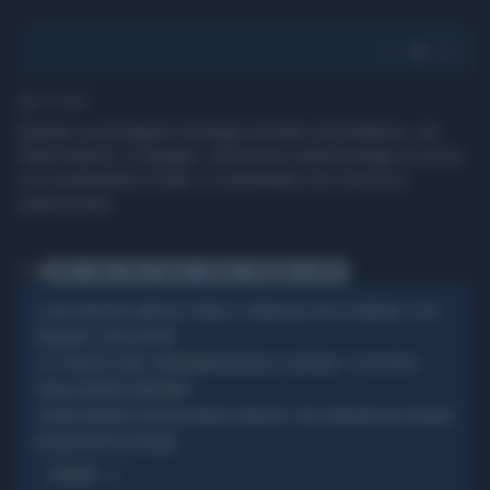
1' di lettura
Queste sconvolgenti immagini arrivano da Ondarroa, nei
Paesi baschi, in Spagna: un'enorme onda travolge un uomo
e lo scaraventa in mare. Lo sfortunato non riuscirà a
sopravvivere.
Tag
UOMO
ONDA
PAESI
BASCHI
SPAGNA
ONDARROA
MORTO
PER SANCHEZ È FINITA: IL SONDAGGIO CHE LO TRAVOLGE, COSA
IL CASO CEUTA
VOGLIONO I SUOI ELETTORI
4 DI SERA, VERDERAMI INCHIODA LA SINISTRA: "CHI HA RESO
A 4 DI SERA
L'ITALIA UN HUB DI MIGRANTI"
INIZIATA LA PAGLIACCIATA DI SANCHEZ: COSA CHIEDONO AGLI ITALIANI
SCONTRO
IN AEROPORTO IN SPAGNA
OPINIONI