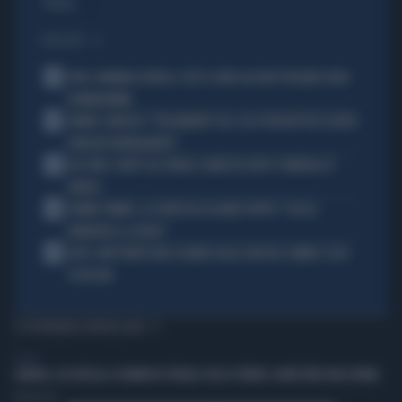
Politica
di
I PIÙ LETTI
1
JUVE, RAVANELLI RIVELA: COSÌ SI SONO LASCIATI SFUGGIRE GIGIO
DONNARUMMA
2
SINNER, NARGISO: "FISICAMENTE? NO, ECCO PERCHÉ PUÒ ESSERSI
STANCATO MENTALMENTE"
3
IGLI TARE, FURTO SUL TRENO E ARRESTO DOPO I FUNERALI DI
BARESI
4
JANNIK SINNER, LA CERTEZZA DI DARIO PUPPO: "CHI GLI
ROMPERÀ LE SCATOLE"
5
AUTO, NON TENETE MAI LA MANO SULLA LEVA DEL CAMBIO: COSA
SI RISCHIA
TI POTREBBERO INTERESSARE
ESTERI
LONDRA, ACCOLTELLA 4 UOMINI IN STRADA CON LE FORBICI: ARRESTATA UNA DONNA
Redazione