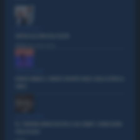
IPOCRISIE ROSSE
SINISTRA ALLA FIERA DELLE FALSITÀ
Politica
di Alessandro Sallusti
"PUNTI IN COMUNE"
ROBERTO VANNACCI, CONTATTO CON BEPPE GRILLO: QUELLA LETTERA AL
COMICO
TARLI DEMOCRATICI
PD, "PATENTINO ANTIFASCISTA PER LE SALE STAMPA": L'ULTIMO DELIRIO
CROLLA IN AULA