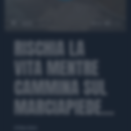
00:00
00:42
RISCHIA LA
VITA MENTRE
CAMMINA SUL
MARCIAPIEDE...
di Eliana Giusto