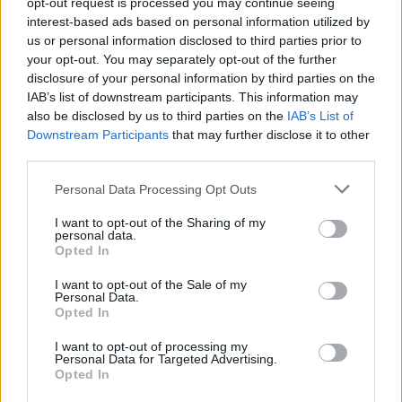
opt-out request is processed you may continue seeing
interest-based ads based on personal information utilized by
us or personal information disclosed to third parties prior to
your opt-out. You may separately opt-out of the further
Seguici su Google Discover
disclosure of your personal information by third parties on the
IAB’s list of downstream participants. This information may
Segui Libero Quotidiano su Google Discover
also be disclosed by us to third parties on the
IAB’s List of
Scegli Libero Quotidiano come fonte preferita
Downstream Participants
that may further disclose it to other
third parties.
SEZIONI
Personal Data Processing Opt Outs
I want to opt-out of the Sharing of my
SPETTACOLI
personal data.
Opted In
SCIENZA E TECH
I want to opt-out of the Sale of my
Personal Data.
Opted In
ALTRO
I want to opt-out of processing my
Personal Data for Targeted Advertising.
Opted In