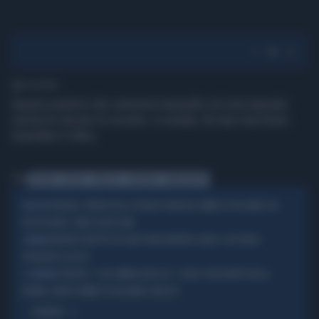
1' di lettura
Questo pedone che cammina tranquillo sul marciapiede
rischia la vita per lo scontro, in strada, fra due macchine.
Guardate il video.
Tag
PEDONE
RISCHIO
PERICOLO
INCIDENTE
MARCIAPIEDE
PADOVA, PIRATA DELLA STRADA TRAVOLGE BIMBO DI UN ANNO SUL
PADOVA
PASSEGGINO: COME LO BECCANO
MUORE TRAFITTO DA UNA TRAVE MENTRE GUIDA: L'ASSURDA
DRAMMA
TRAGEDIA A LUCCA
TREVISO, "L'HO AMMAZZATO IO!": L'URLO STRAZIANTE DELLA
IL DRAMMA
NONNA, MORTO BIMBO DI UN ANNO E MEZZO
OPINIONI