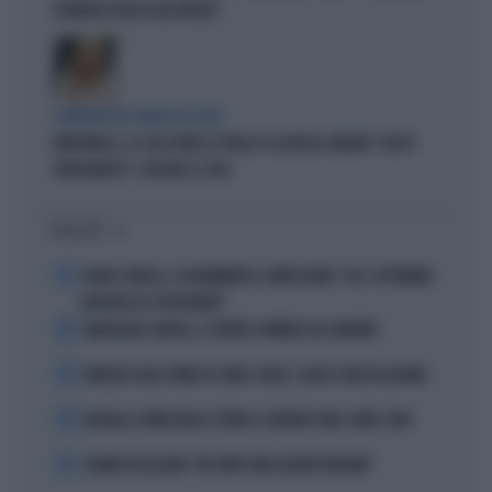
SPAGNOLA PASSA AGLI INSULTI
COMPAGNI NEL NOME DELL'ODIO
MARCINELLE, LA CGIL VOLTA LE SPALLE A LA RUSSA. MELONI: "GESTO
VERGOGNOSO", ESPLODE IL CASO
I PIÙ LETTI
1
FLAVIO COBOLLI, LA DRAMMATICA CONFESSIONE: "DA 3 SETTIMANE
NON RIESCO A RESPIRARE"
2
BADIASHILE-NAPOLI, SI TRATTA. ROMERO VA A MADRID
3
VENEZIA SULLE ORME DI COMO: CALCIO, SOLDI E IDEE IN LAGUNA
4
DOUALLA CORRE NELLA STORIA: IL BRONZO VALE COME L’ORO
5
CHIARA PELLACANI: "MI SENTO UNA LEADER ITALIANA"