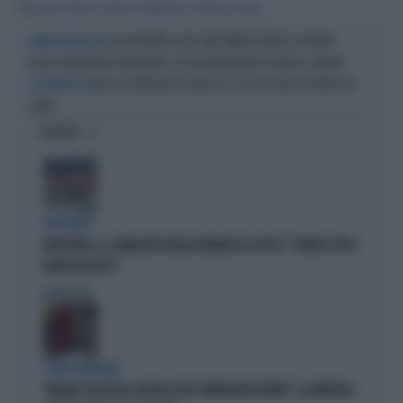
Tag
GAZA
RAZZO
ATTACCO TERRORISTA
STRISCIA DI GAZA
LA SOLUZIONE A DUE STATI ORMAI È MERCE SCADUTA
ISRAELE-PALESTINA
GAZA, NUOVI RAID ISRAELIANI: LE ESPLOSIONI ANCHE A DEIR AL-BALAH
OLTRE GLI SHOW DELLA FLOTILLA C'È CHI GLI AIUTI LI PORTA SUL
SOLIDARIETÀ
SERIO
OPINIONI
VERGOGNA
MARCINELLE, IL SINDACATO BELGA RIVENDICA IL GESTO: "CONTRO TUTTI I
PARTITI FASCISTI"
Politica
di
FUORI CONTROLLO
"MELONI CALPESTA LE REGOLE PER COMPIACERE TRUMP": LA MINISTRA