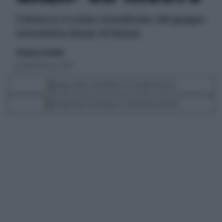
L'attacco è stato rivendicato dal gruppo
estremista Ansar Al Sunna
di francesca Belotti
giovedì 18 marzo 2010
Segui Libero Quotidiano su Google Discover
Scegli Libero Quotidiano come fonte preferita