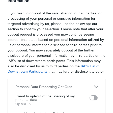
Information
If you wish to opt-out of the sale, sharing to third parties, or
processing of your personal or sensitive information for
targeted advertising by us, please use the below opt-out
section to confirm your selection. Please note that after your
opt-out request is processed you may continue seeing
interest-based ads based on personal information utilized by
us or personal information disclosed to third parties prior to
your opt-out. You may separately opt-out of the further
Seguici su Google Discover
disclosure of your personal information by third parties on the
IAB’s list of downstream participants. This information may
Segui Libero Quotidiano su Google Discover
also be disclosed by us to third parties on the
IAB’s List of
Scegli Libero Quotidiano come fonte preferita
Downstream Participants
that may further disclose it to other
third parties.
SEZIONI
Personal Data Processing Opt Outs
I want to opt-out of the Sharing of my
SPETTACOLI
personal data.
Opted In
SCIENZA E TECH