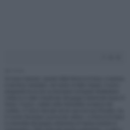
2' di lettura
Un razzo Qassam, sparato dalla Striscia di Gaza, è esploso
in territorio israeliano, nel centro di Nativ Hasara. Il razzo
artigianale ha ucciso un lavoratore immigrato thailandese.
L’attacco è stato rivendicato dal gruppo estremista Ansar Al
Sunna. Il razzo, caduto nelle immediate vicinanze del
confine, è il terzo lanciato da ieri sera sul sud d’Israele, ma
è il primo da tempo a provocare vittime. La Striscia di Gaza
è controllata dal gruppo estremista di Hamas (mentre la
Cisgiordania, l’altra parte dei territori palestinesi, è sotto il