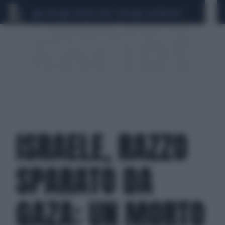
CEUTA
SCANDALO CONTE-COVID
CALCIOMERCATO
ISRAELE, RAZZO
SPARATO DA
GAZA: UN MORTO