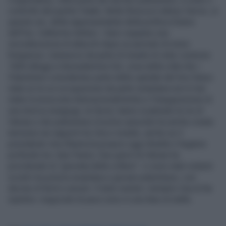
controllo del partito Fatah). Nella Striscia è atteso l’arrivo, in
queste ore, della rappresentante della politica Estera
dell’Ue, Catherine Ashton. I lanci segnano una
recrudescenza di attacchi dopo un periodo di minor
frequenza. L’annuncio da parte di Israele di voler costruire
1600 alloggi a Gerusalemme Est, zona della città che i
Palestinesi considerano parte della capitale del loro futuro
stato (e la cui occupazione da parte israeliana non è mai
stata riconosciuta internazionalmente) e l’inaugurazione di
una storica sinagoga, la Hurvà, hanno scatenato le ire di
Hamas e dei palestinesi (il primo episodio ha anche creato
tensione nei rapporti tra Usa e Israele, anche se il
presidente Usa Obama ha proprio oggi ribadito il legame
profondo tra i due Paesi). Due giorni fa Hamas ha
proclamato la “giornata della collera”: ci sono stati violenti
scontri tra polizia israeliana e giovani palestinesi, con
decine di feriti e arresti. Il tutto mentre i tentativi Usa di far
ripartire i negoziati di pace sono in una fase di stallo.