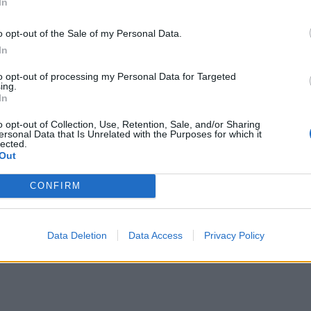
In
o opt-out of the Sale of my Personal Data.
In
to opt-out of processing my Personal Data for Targeted
ing.
In
o opt-out of Collection, Use, Retention, Sale, and/or Sharing
ersonal Data that Is Unrelated with the Purposes for which it
lected.
Out
CONFIRM
Data Deletion
Data Access
Privacy Policy