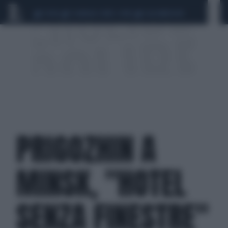
CEUTA
SCANDALO CONTE-COVID
CALCIOMERCATO
PRIGOZHIN A
MINSK, "HOTEL
SENZA FINESTRE"