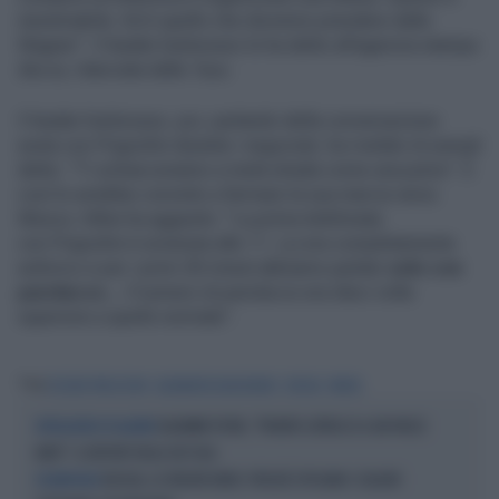
inestimabile. Ed è quello che dovremo prendere dalla
Wagner". Il leader bielorusso lo ha detto all'agenzia stampa
BeLta
, rilanciata dalla
Tass
.
Il leader bielorusso, poi, parlando della conversazione
avuta con Prigozhin durante i negoziati, ha rivelato di avergli
detto: "Ti schiacceranno a metà strada come una pulce". E
così lo avrebbe convinto a fermare la sua marcia verso
Mosca. Infine ha aggiunto: "La prima telefonata
con Prigozhin è avvenuta alle 11. Lui era completamente
euforico e per i primi 30 minuti abbiamo parlato
solo con
parolacce...
Il numero di parolacce era dieci volte
superiore a quello normale".
Tag
EVGENIJ PRIGOZHIN
ALEXANDER LUKASHENKO
RUSSIA
MINSK
VLADIMIR PUTIN, "PRONTO L'ATTACCO A UN PAESE
INTELLIGENCE IN ALLERTA
NATO": IL REPORT DEGLI 007 USA
RUSSIA, LE VEDOVE NERE: PERCHÉ SPOSANO I SOLDATI
ESCAMOTAGE