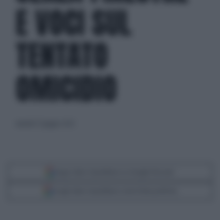
E VOCI SUL
TENTATO
OMICIDIO
martedì 27 giugno 2023
Segui Libero Quotidiano su Google Discover
Scegli Libero Quotidiano come fonte preferita