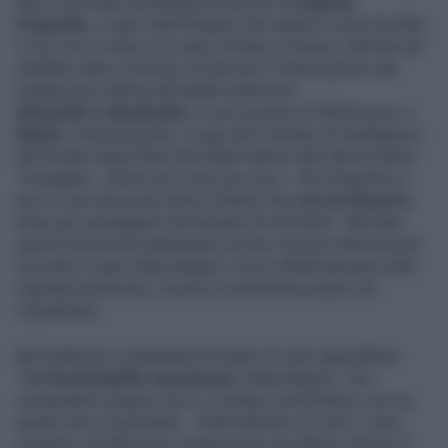
Non si sa molto sull'attuale posizione di
Evgeniy
Prigozhin
, il capo della Wagner che sabato scorso ha dato
il via e poi lo stop a un colpo di Stato in Russia. Alla fine gli
sarebbe stato concesso di lasciare il Paese grazie alla
mediazione offerta dal leader bielorusso
Alexander Lukashenko
. E ora è proprio in Bielorussia, a
Minsk
. A tal proposito, il capo del comitato di intelligence
del Senato degli Stati Uniti Mark Warner alla
Nbc
ha detto:
"Immagino - anche se è solo una voce - che Prigozhin si
trovi in uno dei pochi hotel di Minsk che
non ha finestre
,
forse per proteggerlo dai tentativi di omicidio". Nel dare
questa notizia ha sottolineato di aver ricevuto informazioni
secondo il capo della Wagner si trovi effettivamente nella
capitale bielorussa. Cosa poi confermata proprio da
Lukashenko.
Nel frattempo Lukashenko ha detto di voler approfittare
"dell'
inestimabile esperienza
" della Wagner: "Se i
comandanti vengono qui e ci aiutano condividono con noi
quello che è importante... Sulle tattiche e le armi, come
condurre un'offensiva e organizzare una difesa. Questo è