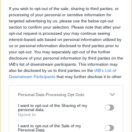
If you wish to opt-out of the sale, sharing to third parties, or
processing of your personal or sensitive information for
targeted advertising by us, please use the below opt-out
section to confirm your selection. Please note that after your
opt-out request is processed you may continue seeing
interest-based ads based on personal information utilized by
us or personal information disclosed to third parties prior to
your opt-out. You may separately opt-out of the further
Seguici su Google Discover
disclosure of your personal information by third parties on the
IAB’s list of downstream participants. This information may
Segui Libero Quotidiano su Google Discover
also be disclosed by us to third parties on the
IAB’s List of
Scegli Libero Quotidiano come fonte preferita
Downstream Participants
that may further disclose it to other
third parties.
SEZIONI
Personal Data Processing Opt Outs
I want to opt-out of the Sharing of my
SPETTACOLI
personal data.
Opted In
SCIENZA E TECH
I want to opt-out of the Sale of my
Personal Data.