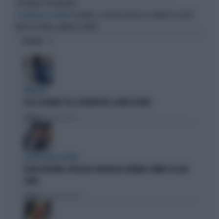
SPERANDO CHE MUOIANO
UCRAINA, LA FURIA DI MOSCA SI ABBATTE SU KIEV:
LA DENUNCIA DI ZELENSKY
MISSILI E DRONI, ALMENO 17 MORTI
OPINIONI
PARAGON
LUCA CASARINI? FU IL GOVERNO M5S A FARLO SPIARE
Politica
di Brunella Bolloli
LA RETE DELLA COPPIA
OLIVIA PALADINO, IPOTECHE E MAGHEGGI CONTABILI: OMBRE SU LADY
CONTE
Politica
di Giacomo Amadori