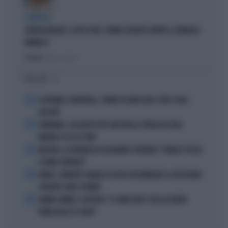
STRATEGIE
GIORGIA MELONI, IL VOTO UTILE: L'ARMA SEGRETA CONTRO IL GENERALE
VANNACCI
Politica
di Fausto Carioti
I PIÙ LETTI
1
ECATOMBE A MONTREAL, TENNIS IN GINOCCHIO: TUTTA COLPA
DELL'ATP
2
DIOMANDE, L'ACQUISTO PIÙ CARO NELLA STORIA DEL REAL
MADRID: ECCO LE CIFRE
3
MACRON, LA DENUNCIA DI ALEXANDR STEPANOV: "PARIGI? PUZZA
E URINA OVUNQUE"
4
ARTAN, L'ARBITRO SOMALO ESCLUSO DAI MONDIALI? LA DECISIONE:
SCHIAFFO-UEFA A TRUMP
5
JANNIK SINNER, L'ESPERTO: "IL GINOCCHIO? COSA ACCADRÀ
PRIMA DELLO US OPEN"