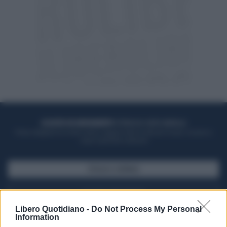
ACQUISTA UN ABBONAMENTO
OTTIENI DEI SUPER VANTAGGI
Potrai sfogliare la rivista online, leggere tutte le edizioni locali, ricevere a
casa il giornale cartaceo
SFOGLIA IL GIORNALE
ACQUISTA ABBONAMENTO
Libero Quotidiano -
Do Not Process My Personal
Information