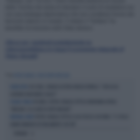
Teheran, non Tel Aviv. Pietro Senaldi analizza le mosse
della Turchia che tenta di intestarsi il ruolo di mediatore ma
con una strategia diplomatica che non condanna l'orrore dei
terroristi islamici in Israele. E intanto il "Sultano" ha
annullato la missione nello Stato ebraico
Clicca qui, registrati gratuitamente su
Liberoquotidiano.it e leggi il commento integrale di
Pietro Senaldi
Tag
PIETRO SENALDI
RECEP TAYYIP ERDOGAN
4 DI SERA, SENALDI AZZERA ANGELO BONELLI: "CON LUI AL
DELIRI ESTIVI
GOVERNO FARÀ MENO CALDO?"
IN ONDA, PIETRO SENALDI ZITTISCE MARIANNA APRILE:
VOLANO STRACCI
"INDEGNO. SE LO AVESSE FATTO MELONI?"
PIETRO SENALDI ZITTISCE LUCA TELESE A IN ONDA: "I 5 STELLE
MEMORIA CORTA?
HANNO MANDATO IN PARLAMENTO I NO TAV"
OPINIONI