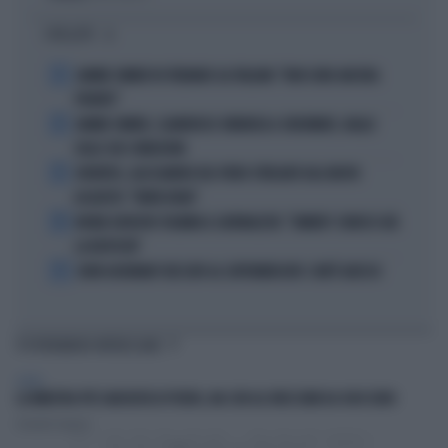
I PIÙ LETTI
1
JANNIK SINNER FA TREMARE GLI ITALIANI: "NON SONO ANCORA
PRONTO"
2
JANNIK SINNER, CLAMOROSO: RINUNCIA A CINCINNATI, GIALLO
SULLE SUE CONDIZIONI
3
JUVENTUS, ALESSANDRO DEL PIERO STREGATO DAL NUOVO
ACQUISTO: "TANTA ROBA"
4
NOVAK DJOKOVIC FULMINA IL GIORNALISTA: "SINNER? CONOSCI GIÀ
LA RISPOSTA"
5
JOHN GOODMAN? BECCATO AL SUPERMERCATO: COM'È ADESSO
TI POTREBBERO INTERESSARE
ESTERI
LA MINISTRA PIÙ SANCHISTA DI PEDRO, MA CON GLI ORECCHINI DA 1000 EURO
Giovanni Longoni