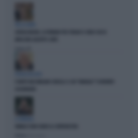
TRA LA GENTE
GIORGIA MELONI, LA FERMANO PER STRADA? IL VIDEO CHE FA
IMPAZZIRE GIUSEPPE CONTE
Politica
di
POLITICA IN LUTTO
È MORTO MASSIMILIANO CENCELLI: IL SUO "MANUALE" È DIVENTATO
LEGGENDARIO
IL GENERALE
VANNACCI NON CHIUDE AL CENTRODESTRA
Politica
di Elisa Calessi