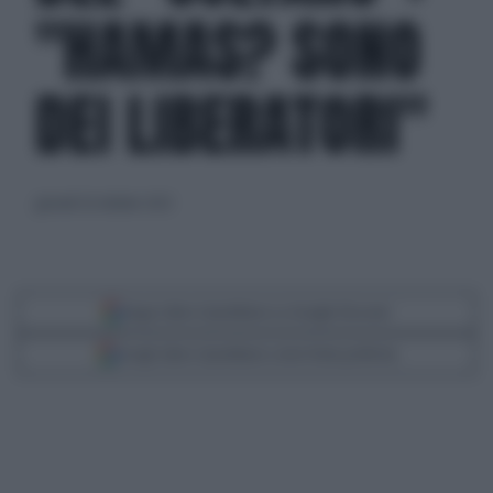
"HAMAS? SONO
DEI LIBERATORI"
giovedì 26 ottobre 2023
Segui Libero Quotidiano su Google Discover
Scegli Libero Quotidiano come fonte preferita