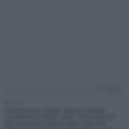
1' di lettura
Il presidente turco, Erdogan, definisce i tagliagole
"combattenti per la libertà". Salvini: "Parole disgustose".
Ma il vero nemico di Ankara in Medio Oriente resta