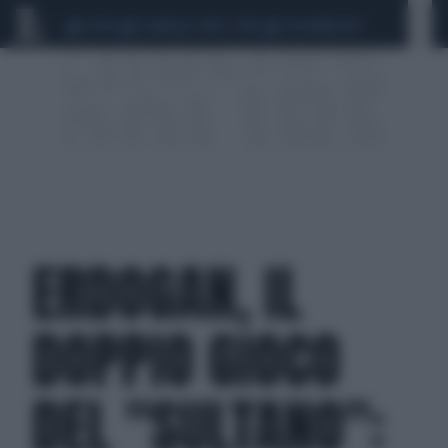
CEUTA
SCANDALO CONTE-COVID
CALCIOMERCATO
ERDOGAN, IL
DOPPIO GIOCO
DEL "SULTANO":