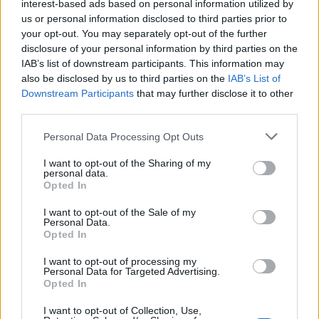
interest-based ads based on personal information utilized by
us or personal information disclosed to third parties prior to
your opt-out. You may separately opt-out of the further
Seguici su Google Discover
disclosure of your personal information by third parties on the
IAB’s list of downstream participants. This information may
Segui Libero Quotidiano su Google Discover
also be disclosed by us to third parties on the
IAB’s List of
Scegli Libero Quotidiano come fonte preferita
Downstream Participants
that may further disclose it to other
third parties.
SEZIONI
Personal Data Processing Opt Outs
I want to opt-out of the Sharing of my
SPETTACOLI
personal data.
Opted In
SCIENZA E TECH
I want to opt-out of the Sale of my
Personal Data.
Opted In
ALTRO
I want to opt-out of processing my
Personal Data for Targeted Advertising.
Opted In
I want to opt-out of Collection, Use,