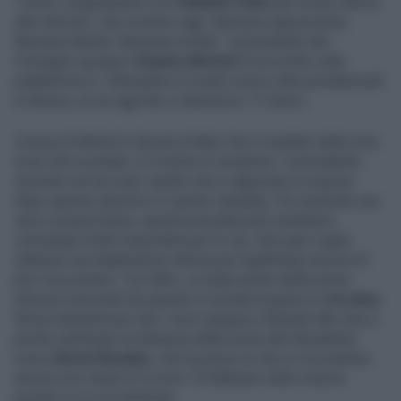
"Vorrei congratularmi con
Vladimir Putin
per la sua vittoria
alle elezioni, che iniziano oggi. Nessuna opposizione.
Nessuna libertà. Nessuna scelta": il presidente del
Consiglio europeo
Charles Michel
lo ha scritto sulla
piattaforma X, riferendosi in modo ironico alle presidenziali
in Russia, al via oggi fino a domenica 17 marzo.
L'ironia di Michel è dovuta al fatto che il risultato delle urne
è più che scontato. E il motivo è semplice: il presidente
uscente non ha rivali. Quello che si appresta a ricoprire
dopo queste elezioni è il quinto mandato. Pur essendo una
vera e propria farsa, queste presidenziali sarebbero
comunque molto importanti per lo zar, che pare voglia
ottenere una larghissima vittoria per legittimare ancora di
più il suo potere. Tra l'altro, si tratta anche delle prime
elezioni nazionali da quando è iniziata la guerra in
Ucraina
.
Senza dimenticare che i russi vengono chiamati alle urne a
poche settimane di distanza dalla morte del dissidente
russo
Alexei Navalny
, che ha perso la vita in circostanze
ancora non chiare lo scorso 16 febbraio nella colonia
penale in cui era detenuto.