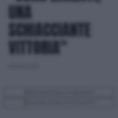
UNA
SCHIACCIANTE
VITTORIA"
venerdì 15 marzo 2024
Segui Libero Quotidiano su Google Discover
Scegli Libero Quotidiano come fonte preferita