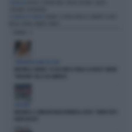
RUSSIA, LE VEDOVE NERE: PERCHÉ SPOSANO I SOLDATI
ESCAMOTAGE
SPERANDO CHE MUOIANO
UCRAINA, LA FURIA DI MOSCA SI ABBATTE SU KIEV:
LA DENUNCIA DI ZELENSKY
MISSILI E DRONI, ALMENO 17 MORTI
OPINIONI
COMPAGNI NEL NOME DELL'ODIO
MARCINELLE, FIDANZA: "LA CGIL VOLTA LE SPALLE A LA RUSSA". MELONI:
"VERGOGNA". MA LA CGIL SMENTISCE
VERGOGNA
MARCINELLE, IL SINDACATO BELGA RIVENDICA IL GESTO: "CONTRO TUTTI I
PARTITI FASCISTI"
Politica
di