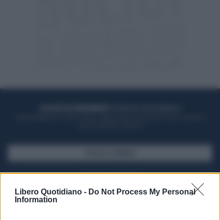
ACQUISTA UN ABBONAMENTO
OTTIENI DEI SUPER VANTAGGI
Potrai sfogliare la rivista online, leggere tutte le edizioni locali, ricevere a
casa il giornale cartaceo
SFOGLIA IL GIORNALE
ACQUISTA ABBONAMENTO
Libero Quotidiano -
Do Not Process My Personal
Information