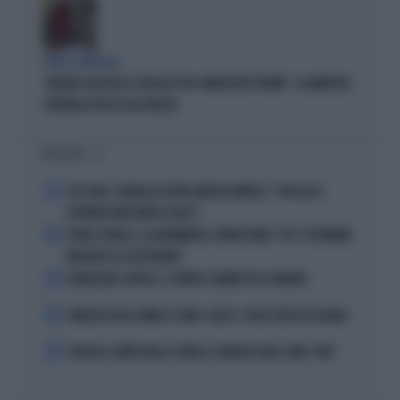
FUORI CONTROLLO
"MELONI CALPESTA LE REGOLE PER COMPIACERE TRUMP": LA MINISTRA
SPAGNOLA PASSA AGLI INSULTI
I PIÙ LETTI
1
4 DI SERA, SENALDI AZZERA ANGELO BONELLI: "CON LUI AL
GOVERNO FARÀ MENO CALDO?"
2
FLAVIO COBOLLI, LA DRAMMATICA CONFESSIONE: "DA 3 SETTIMANE
NON RIESCO A RESPIRARE"
3
BADIASHILE-NAPOLI, SI TRATTA. ROMERO VA A MADRID
4
VENEZIA SULLE ORME DI COMO: CALCIO, SOLDI E IDEE IN LAGUNA
5
DOUALLA CORRE NELLA STORIA: IL BRONZO VALE COME L’ORO