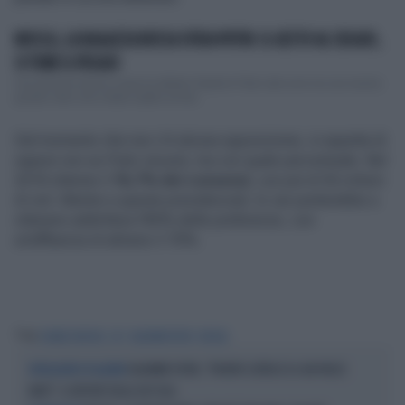
MOSCA, LA RAGAZZA RUSSA SFIDA PUTIN: IL GESTO AL SEGGIO,
SI TEME IL PEGGIO
Una giovane donna russa ha sfidato Vladimir Putin alle urne ma ora rischia
grosso visto che è stato subito avviat...
Dal momento che non c'è alcuna opposizione, si aspetta di
sapere non se Putin vincerà, ma con quale percentuale. Nel
2018 ottenne il
76,7% dei consensi
, con più di 56 milioni
di voti. Mentre a queste presidenziali, lo zar punterebbe a
ottenere addirittura l’80% delle preferenze, con
un’affluenza di almeno il 70%.
...
Tag
CHARLES MICHEL
UE
VLADIMIR PUTIN
RUSSIA
VLADIMIR PUTIN, "PRONTO L'ATTACCO A UN PAESE
INTELLIGENCE IN ALLERTA
NATO": IL REPORT DEGLI 007 USA