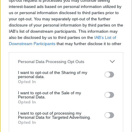
opt-out request is processed you may continue seeing
interest-based ads based on personal information utilized by
us or personal information disclosed to third parties prior to
your opt-out. You may separately opt-out of the further
Seguici su Google Discover
disclosure of your personal information by third parties on the
IAB’s list of downstream participants. This information may
Segui Libero Quotidiano su Google Discover
also be disclosed by us to third parties on the
IAB’s List of
Scegli Libero Quotidiano come fonte preferita
Downstream Participants
that may further disclose it to other
third parties.
SEZIONI
Personal Data Processing Opt Outs
I want to opt-out of the Sharing of my
SPETTACOLI
personal data.
Opted In
SCIENZA E TECH
I want to opt-out of the Sale of my
Personal Data.
Opted In
ALTRO
I want to opt-out of processing my
Personal Data for Targeted Advertising.
Opted In