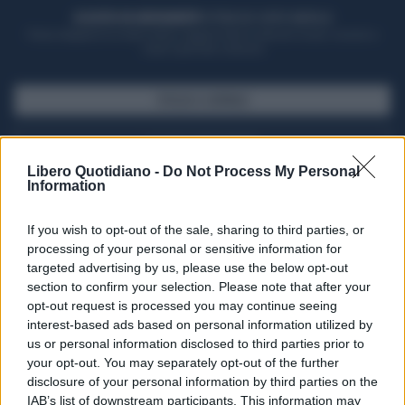
ACQUISTA UN ABBONAMENTO
OTTIENI DEI SUPER VANTAGGI
Potrai sfogliare la rivista online, leggere tutte le edizioni locali, ricevere a
casa il giornale cartaceo
SFOGLIA IL GIORNALE
ACQUISTA ABBONAMENTO
Libero Quotidiano -
Do Not Process My Personal
Information
If you wish to opt-out of the sale, sharing to third parties, or
processing of your personal or sensitive information for
targeted advertising by us, please use the below opt-out
section to confirm your selection. Please note that after your
opt-out request is processed you may continue seeing
interest-based ads based on personal information utilized by
us or personal information disclosed to third parties prior to
your opt-out. You may separately opt-out of the further
Seguici su Google Discover
disclosure of your personal information by third parties on the
IAB’s list of downstream participants. This information may
Segui Libero Quotidiano su Google Discover