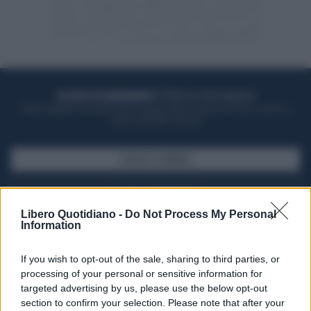
ACQUISTA UN ABBONAMENTO
OTTIENI DEI SUPER VANTAGGI
Potrai sfogliare la rivista online, leggere tutte le edizioni locali, ricevere a
casa il giornale cartaceo
SFOGLIA IL GIORNALE
ACQUISTA ABBONAMENTO
Libero Quotidiano -
Do Not Process My Personal
Information
If you wish to opt-out of the sale, sharing to third parties, or
processing of your personal or sensitive information for
targeted advertising by us, please use the below opt-out
section to confirm your selection. Please note that after your