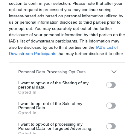
section to confirm your selection. Please note that after your
opt-out request is processed you may continue seeing
interest-based ads based on personal information utilized by
us or personal information disclosed to third parties prior to
your opt-out. You may separately opt-out of the further
Seguici su Google Discover
disclosure of your personal information by third parties on the
IAB’s list of downstream participants. This information may
Segui Libero Quotidiano su Google Discover
also be disclosed by us to third parties on the
IAB’s List of
Scegli Libero Quotidiano come fonte preferita
Downstream Participants
that may further disclose it to other
third parties.
SEZIONI
Personal Data Processing Opt Outs
I want to opt-out of the Sharing of my
SPETTACOLI
personal data.
Opted In
SCIENZA E TECH
I want to opt-out of the Sale of my
Personal Data.
Opted In
ALTRO
I want to opt-out of processing my
Personal Data for Targeted Advertising.
Opted In