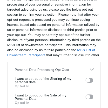
processing of your personal or sensitive information for
targeted advertising by us, please use the below opt-out
section to confirm your selection. Please note that after your
opt-out request is processed you may continue seeing
interest-based ads based on personal information utilized by
us or personal information disclosed to third parties prior to
your opt-out. You may separately opt-out of the further
Seguici su Google Discover
disclosure of your personal information by third parties on the
IAB’s list of downstream participants. This information may
Segui Libero Quotidiano su Google Discover
also be disclosed by us to third parties on the
IAB’s List of
Scegli Libero Quotidiano come fonte preferita
Downstream Participants
that may further disclose it to other
third parties.
SEZIONI
Personal Data Processing Opt Outs
I want to opt-out of the Sharing of my
SPETTACOLI
personal data.
Opted In
SCIENZA E TECH
I want to opt-out of the Sale of my
Personal Data.
Opted In
ALTRO