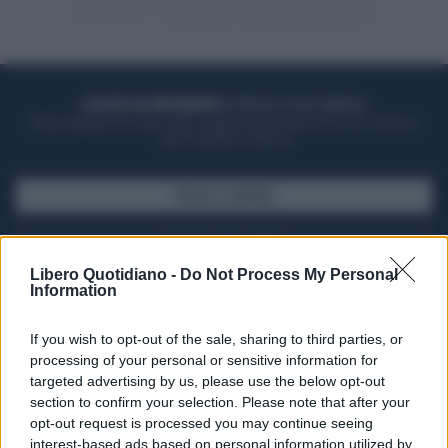
ACQUISTA UN ABBONAMENTO
OTTIENI DEI SUPER VANTAGGI
Potrai sfogliare la rivista online, leggere tutte le edizioni locali, ricevere a
casa il giornale cartaceo
SFOGLIA IL GIORNALE
ACQUISTA ABBONAMENTO
Libero Quotidiano -
Do Not Process My Personal
Information
If you wish to opt-out of the sale, sharing to third parties, or
processing of your personal or sensitive information for
targeted advertising by us, please use the below opt-out
section to confirm your selection. Please note that after your
opt-out request is processed you may continue seeing
interest-based ads based on personal information utilized by