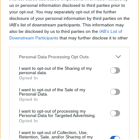
us or personal information disclosed to third parties prior to
your opt-out. You may separately opt-out of the further
Seguici su Google Discover
disclosure of your personal information by third parties on the
IAB’s list of downstream participants. This information may
Segui Libero Quotidiano su Google Discover
also be disclosed by us to third parties on the
IAB’s List of
Scegli Libero Quotidiano come fonte preferita
Downstream Participants
that may further disclose it to other
third parties.
SEZIONI
Personal Data Processing Opt Outs
I want to opt-out of the Sharing of my
SPETTACOLI
personal data.
Opted In
SCIENZA E TECH
I want to opt-out of the Sale of my
Personal Data.
Opted In
ALTRO
I want to opt-out of processing my
Personal Data for Targeted Advertising.
Opted In
I want to opt-out of Collection, Use,
Retention, Sale, and/or Sharing of my