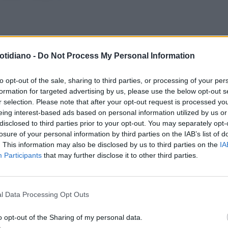
otidiano -
Do Not Process My Personal Information
to opt-out of the sale, sharing to third parties, or processing of your per
formation for targeted advertising by us, please use the below opt-out s
r selection. Please note that after your opt-out request is processed y
eing interest-based ads based on personal information utilized by us or
disclosed to third parties prior to your opt-out. You may separately opt-
losure of your personal information by third parties on the IAB’s list of
. This information may also be disclosed by us to third parties on the
IA
Participants
that may further disclose it to other third parties.
l Data Processing Opt Outs
o opt-out of the Sharing of my personal data.