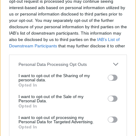
opt-out request is processed you may continue seeing
interest-based ads based on personal information utilized by
us or personal information disclosed to third parties prior to
your opt-out. You may separately opt-out of the further
Seguici su Google Discover
disclosure of your personal information by third parties on the
IAB’s list of downstream participants. This information may
Segui Libero Quotidiano su Google Discover
also be disclosed by us to third parties on the
IAB’s List of
Scegli Libero Quotidiano come fonte preferita
Downstream Participants
that may further disclose it to other
third parties.
SEZIONI
Personal Data Processing Opt Outs
I want to opt-out of the Sharing of my
SPETTACOLI
personal data.
Opted In
SCIENZA E TECH
I want to opt-out of the Sale of my
Personal Data.
Opted In
ALTRO
I want to opt-out of processing my
Personal Data for Targeted Advertising.
Opted In