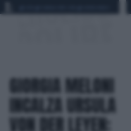
CEUTA
SCANDALO CONTE-COVID
SIGFRIDO RANUCCI
GIORGIA MELONI
INCALZA URSULA
VON DER LEYEN: