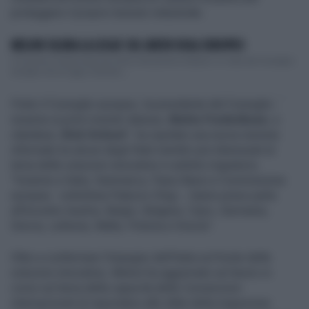
proteggere il proprio tessuto industriale.
MELONI SILURA LA LEGGE SUL GREEN DEAL EUROPEO
C'è anche il Green Deal nel mirino del governo italiano. In vista del Consiglio
europeo che di oggi e domani,...
Finito il Consiglio europeo, la presidente del Consiglio -
insieme ai primi ministri danese,
Mette Frederiksen
, e
olandese,
Dick Schoof
- ha ospitato una nuova riunione
informale tra alcuni degli Stati membri più interessati al
tema delle soluzioni innovative in ambito migratorio.
"Insieme a Italia, Danimarca, Paesi Bassi e Commissione
europea - sottolinea Palazzo Chigi -, hanno preso parte
all’incontro Austria, Belgio, Bulgaria, Cipro, Germania,
Grecia, Lettonia, Malta, Polonia e Svezia".
Oltre a confermare l’impegno dell’Italia sul fronte delle
soluzioni innovative, Meloni ha aggiornato sul lavoro in
corso sul tema della capacità delle Convenzioni
internazionali di rispondere alle sfide della migrazione