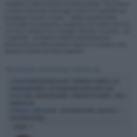
irregolare e sulle prossime iniziative previste. Una riunione
a livello di funzionari avrà luogo a Roma il 5 novembre per
proseguire il lavoro comune. "I leader presenti hanno
concordato di continuare a mantenere uno stretto raccordo
non solo in ambito Ue e Consiglio d’Europa, ma anche - più
in generale - nei diversi contesti internazionali per
promuovere più efficacemente l’approccio europeo a una
gestione ordinata dei flussi migratori".
Tag
GIORGIA MELONI
URSULA VON DER LEYEN
CONSIGLIO UE
AUTO
MELONI RICORDA GUCCINI: "CONTINUERÒ A CANTARE LE SUE
IL CANTAUTORE
CANZONI NONOSTANTE LE SUE DICHIARAZIONI LIVOROSE VERSO DI ME"
SIENA, "MELONI DEVE MORIRE": DENUNCIATO UN ALBANESE, COME LO
VIOLENZE
HANNO BECCATO
GUCCINI, "GIORGIA MELONI FURBA, PERICOLOSA. E...",
L'INTERVISTA AL CORRIERE
QUELL'ULTIMO AFFONDO
OPINIONI