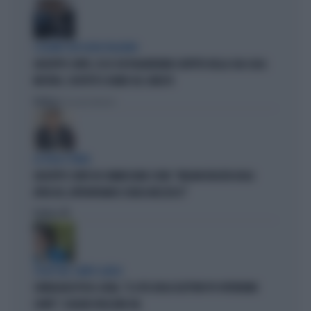
I LEGAMI CON OLIVIA PALADINO
GIUSEPPE CONTE, ECCO CHI PAGHEREBBE L'AFFITTO DELLA SUA CASA:
MISTERO, SOSPETTI E DUBBI SUL CATASTO
Politica
di Giacomo Amadori
LA FUGA È FINITA
GIUSEPPE CONTE IN COMMISSIONE COVID: "MELONI REGISTA DEGLI
ATTACCHI, AFFRONTIAMOCI SENZA MEZZUCCI"
Politica
di
SCELTE NEL CAMPO LARGO
SONDAGGIO IPSOS-DOXA, "IL 92% DEGLI ELETTORI PD VOTEREBBE
CONTE": SCHLEIN SPAZZATA VIA