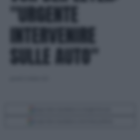
"URGENTE
INTERVENIRE
SULLE AUTO"
giovedì 23 ottobre 2025
Segui Libero Quotidiano su Google Discover
Scegli Libero Quotidiano come fonte preferita