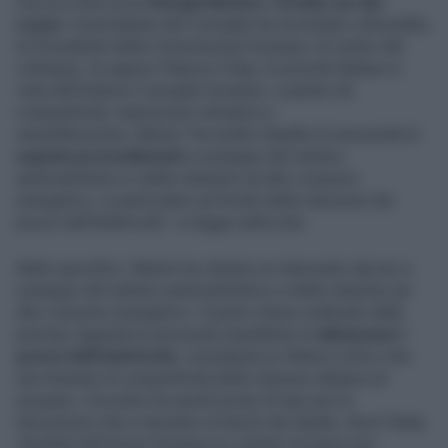
Faccia a faccia tra
Giorgia Meloni
e
Ursula von der
Leyen
. Il presidente del Consiglio ha incontrato a Bruxelles
la Presidente della Commissione Europea. Al centro del
colloquio, fa sapere Palazzo Chigi, le priorità italiane in
vista dell'odierno Consiglio Europeo, a partire da
competitività, transizione climatica e
semplificazione. Meloni "ha inoltre ribadito la necessità di
urgenti provvedimenti
a sostegno del settore
automobilistico e delle industrie ad alto consumo
energetico, in particolare sul fronte della riduzione dei
prezzi dell'elettricità", si legge nella nota.
Nello specifico, Meloni ha chiesto un intervento deciso a
sostegno del settore automobilistico e delle industrie ad
alto consumo energetico. Il punto chiave sollevato dalla
premier riguarda la necessità impellente di
abbassare i
prezzi dell’elettricità
, considerati un fattore critico che
sta minando la competitività delle imprese italiane ed
europee. L'incontro ha quindi posto le basi per le
discussioni che si terranno al tavolo dei leader, dove l’Italia
chiederà all’Unione Europea un cambio di passo per