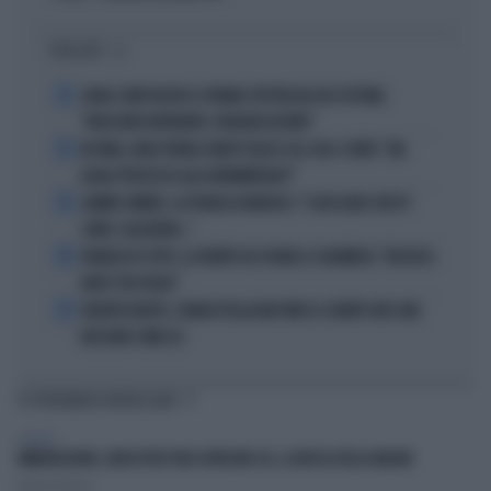
I PIÙ LETTI
1
CARLO CONTI RICEVE IL PREMIO SPETTACOLO DEL FESTIVAL
"ORIZZONTI DIFFERENTI, PENSIERI DISTINTI"
2
IN ONDA, MULÈ FRENA SUBITO TELESE SUL CASO-CONTE: "MA
QUALE PROCESSO ALLA NORIMBERGA?!"
3
JANNIK SINNER, LA TEORIA DI NARGISO: "I SUOI GUAI? UN PO'
COME I CALCIATORI..."
4
FRANCESCO TOTTI, LA VERITÀ SUL PUGNO A COLONNESE: "MI DISSE:
NON È TUO FIGLIO"
5
EUROPEI NUOTO, CHIARA PELLACANI VINCE IL QUINTO ORO: MAI
NESSUNO COME LEI
TI POTREBBERO INTERESSARE
EUROPA
IMMIGRAZIONE, HUB IN TRE PAESI AFRICANI: UE, LA MOSSA DELLA MELONI
Roberto Tortora