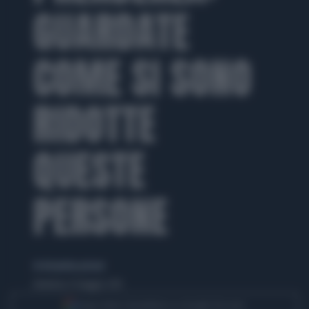
GUARDATE
COME SI SONO
RIDOTTE
QUESTE
PERSONE
di elisabetta pistoni
domenica 31 maggio 2015
Segui Libero Quotidiano su Google Discover