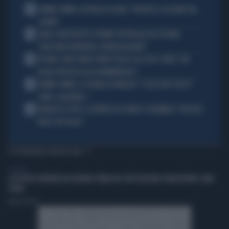
1
JANNIK SINNER, UN GROSSO GUAIO: "PERCHÉ LO CACCIANO DAL
CASINÒ"
2
CARLO CONTI RICEVE IL PREMIO SPETTACOLO DEL FESTIVAL
"ORIZZONTI DIFFERENTI, PENSIERI DISTINTI"
3
IN ONDA, MULÈ FRENA SUBITO TELESE SUL CASO-CONTE: "MA
QUALE PROCESSO ALLA NORIMBERGA?!"
4
JANNIK SINNER, LA TEORIA DI NARGISO: "I SUOI GUAI? UN PO'
COME I CALCIATORI..."
5
FRANCESCO TOTTI, LA VERITÀ SUL PUGNO A COLONNESE: "MI DISSE:
NON È TUO FIGLIO"
TI POTREBBERO INTERESSARE
GENERAL
LA POLITICA RIPARTA DAI GIOVANI: PRIMA DEL VOTO BISOGNA CONQUISTARE I LORO
CUORI
Andrea Pasini