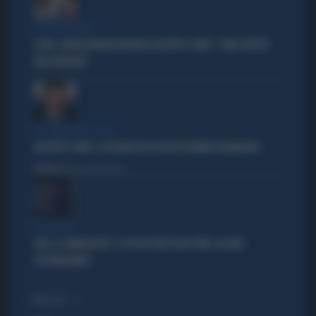
SCONTRO-SOCIAL
COVID, GIORGIA MELONI INCHIODA GIUSEPPE CONTE: "COME SFRUTTA
UNA TRAGEDIA"
IN COMMISSIONE COVID
GIUSEPPE CONTE, LA FIGURACCIA DI UN EX PREMIER DISABILITATO
Politica
di Alessandro Sallusti
PROIEZIONI
SWG, IL SONDAGGISTA: "IL PD HA PERSO DUE PUNTI, DA NON
SOTTOVALUTARE"
I PIÙ LETTI