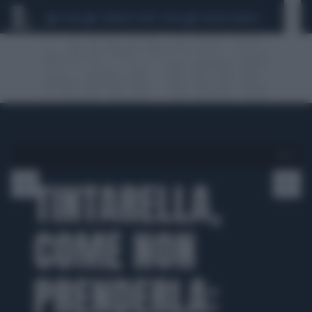
CEUTA
SCANDALO CONTE-COVID
SIGFRIDO RANUCCI
1 di 0
TINTARELLA,
COME NON
PRENDERLA: