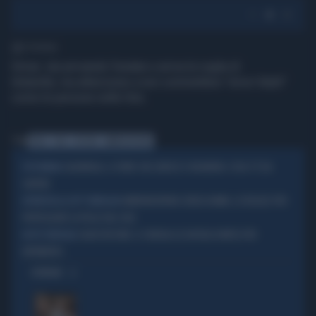
1' di lettura
Ormai sta arrivando l'estate e arriva la voglia di
tintarella; ma attenzione a non commettere "errori fatali"
come le persone nelle foto.
Tag
PELLE
SOLE
USTIONI
ABBRONZATURA
CALENDULA, IL FIORE CHE LENISCE E RIGENERA: COSA C'È DA
FITOTERAPIA
SAPERE
ABBRONZATURA SENZA DANNI, LE REGOLE PER
INTERVISTA AL DOTT TARTAGLINI
PROTEGGERE LA PELLE DAL SOLE
CALDO RECORD, 6 CONSIGLI (E UN FALSO MITO) PER
NOTTE TROPICALE
DIFENDERSI
OPINIONI