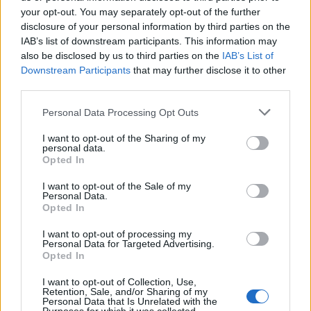
your opt-out. You may separately opt-out of the further
Seguici su Google Discover
disclosure of your personal information by third parties on the
IAB’s list of downstream participants. This information may
Segui Libero Quotidiano su Google Discover
also be disclosed by us to third parties on the
IAB’s List of
Scegli Libero Quotidiano come fonte preferita
Downstream Participants
that may further disclose it to other
third parties.
SEZIONI
Personal Data Processing Opt Outs
I want to opt-out of the Sharing of my
SPETTACOLI
personal data.
Opted In
SCIENZA E TECH
I want to opt-out of the Sale of my
Personal Data.
Opted In
ALTRO
I want to opt-out of processing my
Personal Data for Targeted Advertising.
Opted In
I want to opt-out of Collection, Use,
Retention, Sale, and/or Sharing of my
Personal Data that Is Unrelated with the