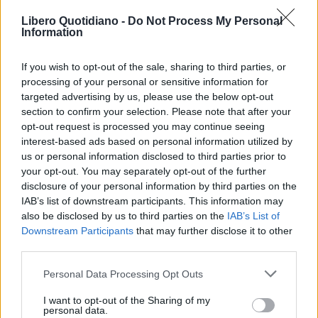
ACQUISTA ABBONAMENTO
Libero Quotidiano -
Do Not Process My Personal
Information
If you wish to opt-out of the sale, sharing to third parties, or
processing of your personal or sensitive information for
targeted advertising by us, please use the below opt-out
section to confirm your selection. Please note that after your
opt-out request is processed you may continue seeing
interest-based ads based on personal information utilized by
us or personal information disclosed to third parties prior to
your opt-out. You may separately opt-out of the further
Seguici su Google Discover
disclosure of your personal information by third parties on the
IAB’s list of downstream participants. This information may
Segui Libero Quotidiano su Google Discover
also be disclosed by us to third parties on the
IAB’s List of
Scegli Libero Quotidiano come fonte preferita
Downstream Participants
that may further disclose it to other
third parties.
SEZIONI
Personal Data Processing Opt Outs
I want to opt-out of the Sharing of my
SPETTACOLI
personal data.