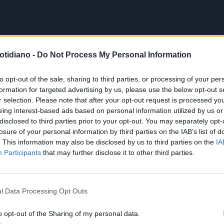
otidiano -
Do Not Process My Personal Information
to opt-out of the sale, sharing to third parties, or processing of your per
formation for targeted advertising by us, please use the below opt-out s
r selection. Please note that after your opt-out request is processed y
eing interest-based ads based on personal information utilized by us or
disclosed to third parties prior to your opt-out. You may separately opt-
losure of your personal information by third parties on the IAB’s list of
. This information may also be disclosed by us to third parties on the
IA
Participants
that may further disclose it to other third parties.
l Data Processing Opt Outs
o opt-out of the Sharing of my personal data.