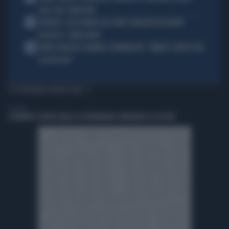
SULLE SUE CONDIZIONI
4
JUVENTUS, ALESSANDRO DEL PIERO STREGATO DAL NUOVO
ACQUISTO: "TANTA ROBA"
5
NOVAK DJOKOVIC FULMINA IL GIORNALISTA: "SINNER? CONOSCI GIÀ
LA RISPOSTA"
TI POTREBBERO INTERESSARE
GENERAL
A ROBERTO SERGIO (RAI) LA CITTADINANZA ONORARIA DI CACCURI