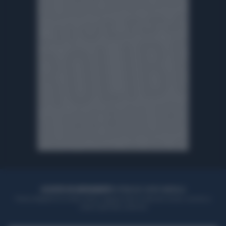
ACQUISTA UN ABBONAMENTO
OTTIENI DEI SUPER VANTAGGI
Potrai sfogliare la rivista online, leggere tutte le edizioni locali, ricevere a
casa il giornale cartaceo