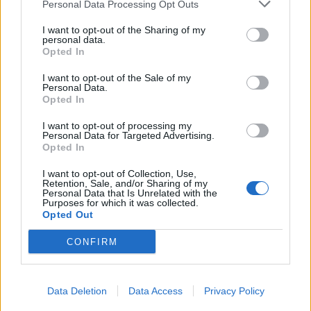
SEZIONI
Personal Data Processing Opt Outs
I want to opt-out of the Sharing of my
SPETTACOLI
personal data.
Opted In
SCIENZA E TECH
I want to opt-out of the Sale of my
Personal Data.
Opted In
ALTRO
I want to opt-out of processing my
Personal Data for Targeted Advertising.
Opted In
I want to opt-out of Collection, Use,
Retention, Sale, and/or Sharing of my
Personal Data that Is Unrelated with the
Purposes for which it was collected.
Libero Shopping
Contatti
Pubblicità
Cookie policy
Privacy policy
Opted Out
Condizioni generali
Modello 231
Assistenza
Preferenze Privacy
CONFIRM
Editoriale Libero S.r.l. - Sede Legale: Via dell’Aprica 18, 20158 Milano -
Registro Imprese di Milano Monza Brianza Lodi: C.F. e P.IVA 06823221004 -
R.E.A. Milano n. 1690166 Cap. Soc. € 400.000,00 i.v.
Tutti i diritti riservati - ISSN (sito web): 2531-6370
Data Deletion
Data Access
Privacy Policy