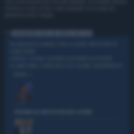
Van Lamsweerde and Vinoodh Matadin, la modella 33enne
mostra un corpo al top: nudo integrale con scarpe da
ginnastica (foto Vogue).
Tag
GISELE BUNDCHEN
VOGUE
SEXY
MODELLA
NUDO
FOTO
FRANCESCA ALBANESE, VOGUE LA CELEBRA COME UN'ICONA POP:
UNA STAR
L'ULTIMA TROVATA
SUI FORUM LE FOTO PRIVATE DELLE DEPUTATE
LA PROTESTA: "È SESSISMO"
JANNIK SINNER, "QUANTO VALE LA FOTO CON ANNA": TAM TAM IMPAZZITO
CLIC
OPINIONI
IL CASO
FRATOIANNI USA I MORTI PER ATTACCARE IL GOVERNO