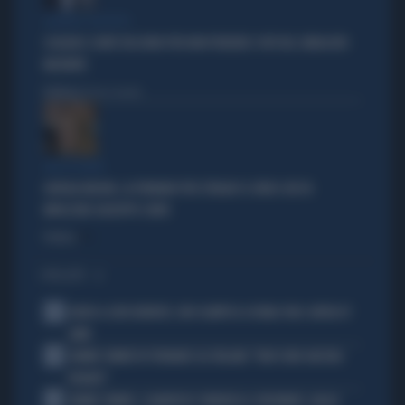
SILENZIO SOSPETTO
SCHLEIN E CONTE TACCIONO PER NON PERDERE I VOTI DEL SINDACATO
MILITANTE
Politica
di Pietro Senaldi
TRA LA GENTE
GIORGIA MELONI, LA FERMANO PER STRADA? IL VIDEO CHE FA
IMPAZZIRE GIUSEPPE CONTE
Politica
di
I PIÙ LETTI
1
ADDIO A LIVIO BERRUTI, ORO OLIMPICO A ROMA 1960: AVEVA 87
ANNI
2
JANNIK SINNER FA TREMARE GLI ITALIANI: "NON SONO ANCORA
PRONTO"
3
JANNIK SINNER, CLAMOROSO: RINUNCIA A CINCINNATI, GIALLO