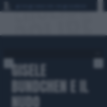
CEUTA
SCANDALO CONTE-COVID
CALCIOMERCATO
1 di 6
GISELE
BUNDCHEN E IL
NUDO