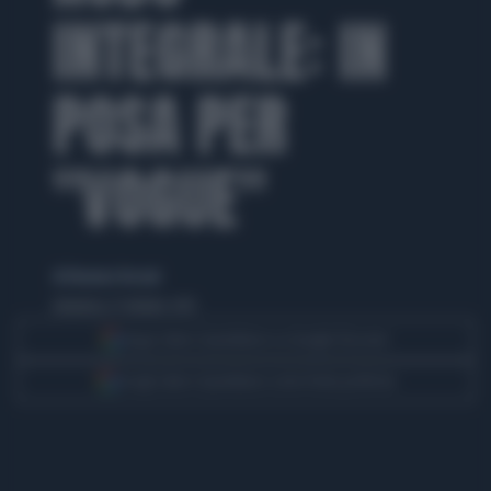
INTEGRALE: IN
POSA PER
"VOGUE"
di Eleonora Tesconi
domenica 27 ottobre 2013
Segui Libero Quotidiano su Google Discover
Scegli Libero Quotidiano come fonte preferita