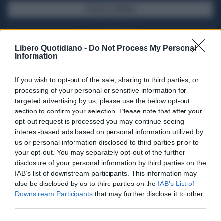
SFOGLIA IL GIORNALE
ACQUISTA ABBONAMENTO
Libero Quotidiano -
Do Not Process My Personal
Information
If you wish to opt-out of the sale, sharing to third parties, or
processing of your personal or sensitive information for
targeted advertising by us, please use the below opt-out
section to confirm your selection. Please note that after your
opt-out request is processed you may continue seeing
interest-based ads based on personal information utilized by
us or personal information disclosed to third parties prior to
your opt-out. You may separately opt-out of the further
Seguici su Google Discover
disclosure of your personal information by third parties on the
IAB’s list of downstream participants. This information may
Segui Libero Quotidiano su Google Discover
also be disclosed by us to third parties on the
IAB’s List of
Scegli Libero Quotidiano come fonte preferita
Downstream Participants
that may further disclose it to other
third parties.