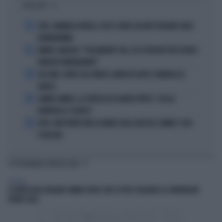
I PIÙ LETTI
1
JUVE, RAVANELLI RIVELA: COSÌ SI SONO LASCIATI SFUGGIRE GIGIO
DONNARUMMA
2
SINNER, NARGISO: "FISICAMENTE? NO, ECCO PERCHÉ PUÒ ESSERSI
STANCATO MENTALMENTE"
3
IGLI TARE, FURTO SUL TRENO E ARRESTO DOPO I FUNERALI DI
BARESI
4
JANNIK SINNER, LA CERTEZZA DI DARIO PUPPO: "CHI GLI
ROMPERÀ LE SCATOLE"
5
AUTO, NON TENETE MAI LA MANO SULLA LEVA DEL CAMBIO: COSA
SI RISCHIA
TI POTREBBERO INTERESSARE
GENERAL
L’ESTATE DEGLI ITALIANI CAMBIA VOLTO: DUE SU TRE SCELGONO LA CONVIVIALITÀ
VICINO CASA