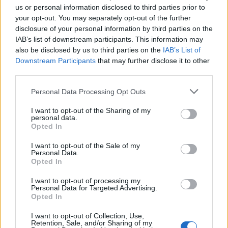
us or personal information disclosed to third parties prior to
your opt-out. You may separately opt-out of the further
Seguici su Google Discover
disclosure of your personal information by third parties on the
IAB’s list of downstream participants. This information may
Segui Libero Quotidiano su Google Discover
also be disclosed by us to third parties on the
IAB’s List of
Scegli Libero Quotidiano come fonte preferita
Downstream Participants
that may further disclose it to other
third parties.
SEZIONI
Personal Data Processing Opt Outs
I want to opt-out of the Sharing of my
SPETTACOLI
personal data.
Opted In
SCIENZA E TECH
I want to opt-out of the Sale of my
Personal Data.
Opted In
ALTRO
I want to opt-out of processing my
Personal Data for Targeted Advertising.
Opted In
I want to opt-out of Collection, Use,
Retention, Sale, and/or Sharing of my