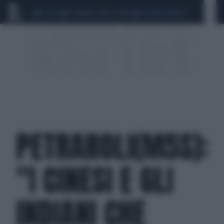
CEUTA
SCANDALO CONTE-COVID
SIGFRIDO RANUCCI
PETRAROLI(M5S):
"I CINESI E GLI
INDIANI CHE