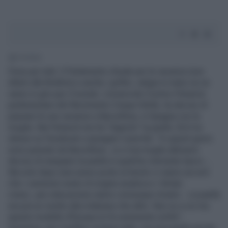
1' di lettura
Ferie per tutti. Il Parlamento chiude per le vacanze (non
ditelo alla Boldrini) e anche i grillini, valigia in mano se ne
vanno in giro per il mondo. L'onoervole Cosimo Petraroli,
parlamentare del Movimento Cinque Stelle, ha deciso di
passare le sue vacanze a Barcellona, in Spagna con la
moglie. Ma Petraroli non ha "digerito" la paella. Ed è lui
stesso su Facebook a spiegare il perché: "In questi giorni
sono passato da Barcellona ..io e mia moglie abbiamo
deciso di mangiare la paella in qualche ristorante tipico ...
Ma solo dopo aver preso posto al tavolo ci siamo accorti
che i camerieri erano di origine asiatica e i titolari
cinesi...per educazione siamo comunque rimasti... La paella
era più un risotto alla milanese che altro. Non so a voi ma
questo modello d'Europa mi fa veramente schifo".