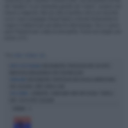
Insomma, per il grillino va bene tutto, ma una paella servita
da "asiatici" in un ristorante gestito da "cinesi", proprio non
riesce a digerirla. Ma non dite al grillino che è un razzista.
Lui e i suoi compagni d'aula hanno criticato fortemente la
Lega e Calderoli per gli attacchi alla Kyenge. Ora ci casca
pure Petraroli per colpa di una paella. Forse era meglio una
pizza. (I.S.)
Tag
COSIMO
PETRAROLI
M5S
CHAT DELMASTRO, PROTESTA DEL M5S: VA SOTTO I
DOPO IL VOTO DELL'AULA
BANCHI DELLA MAGGIORANZA CON I TELEFONI ALZATI
CHAT DELMASTRO, PROTESTA DEL M5S IN AULA A MONTECITORIO
SCENEGGIATA
CON I CELLULARI, CONTE: FUORI LE CHAT
DELMASTRO, SCENEGGIATA CONTE-M5S IN AULA: "FUORI LE
E AVS SI BENDA...
CHAT", POI SU TUTTI I CELLULARI
OPINIONI