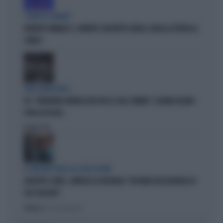
"PUNTI IN COMUNE"
ROBERTO VANNACCI, CONTATTO CON BEPPE GRILLO: QUELLA LETTERA AL
COMICO
TARLI DEMOCRATICI
PD, "PATENTINO ANTIFASCISTA PER LE SALE STAMPA": L'ULTIMO DELIRIO
CROLLA IN AULA
Politica
di
IL GRILLINO PENSA AI (SUOI) AFFARI
GIUSEPPE CONTE, ZAMPOLLI LO INCHIODA: "MI PARLÒ DELL'ALBERGO DI
SUO SUOCERO"
Politica
di Giacomo Amadori