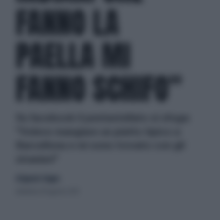
FANNO LA
PAELLA MI
FANNO SCHIFO"
Su facebook il pentastellato si sfoga:
"Volevo mangiare un piatto tipico a
Barcellona e mi sono trovato con gli
stranieri"
di Ignazio Stagno
domenica 18 agosto 2013