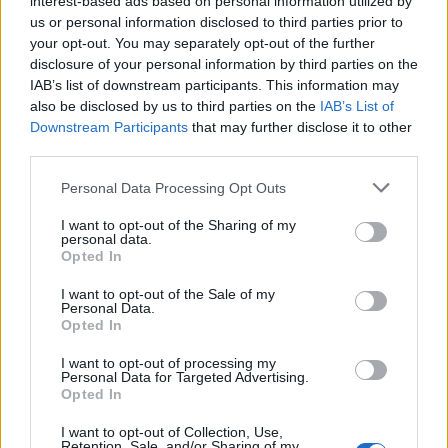
interest-based ads based on personal information utilized by
us or personal information disclosed to third parties prior to
your opt-out. You may separately opt-out of the further
Seguici su Google Discover
disclosure of your personal information by third parties on the
IAB’s list of downstream participants. This information may
Segui Libero Quotidiano su Google Discover
also be disclosed by us to third parties on the
IAB’s List of
Scegli Libero Quotidiano come fonte preferita
Downstream Participants
that may further disclose it to other
third parties.
SEZIONI
Personal Data Processing Opt Outs
I want to opt-out of the Sharing of my
SPETTACOLI
personal data.
Opted In
SCIENZA E TECH
I want to opt-out of the Sale of my
Personal Data.
Opted In
ALTRO
I want to opt-out of processing my
Personal Data for Targeted Advertising.
Opted In
I want to opt-out of Collection, Use,
Retention, Sale, and/or Sharing of my