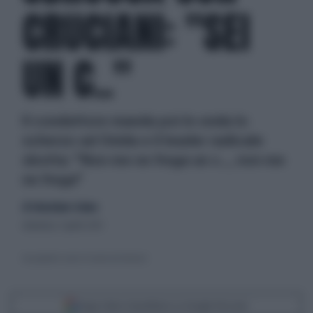
CRUCIANI: "SEI
UN C.."
Il conduttore manda poi in onda lo
scherzo ad Onida e il leader radicale
sbotta: "Non me ne frega un c.., non me
ne frega"
di Sebastiano Solano
domenica 7 aprile 2013
Un pamphlet contro il leader dei Radicali
Segui Libero Quotidiano su Google Discover