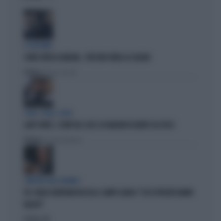
IL GIOCHINO
CONTE ATTACCA MELONI... PER FAR FUORI LA SCHLEIN
Politica
di Pietro Senaldi
SOLDI, SOLDI, SOLDI
LADY CONTE, I CONTI DEL 2025: 60 MILIONI DI DEBITI COL FISCO
Politica
di Giacomo Amadori
SINISTRA ALLO SBANDO
PD, PAOLO GENTILONI BOCCIA IL CAMPO LARGO: "ECCO PERCHÉ HANNO
FALLITO"
Politica
di