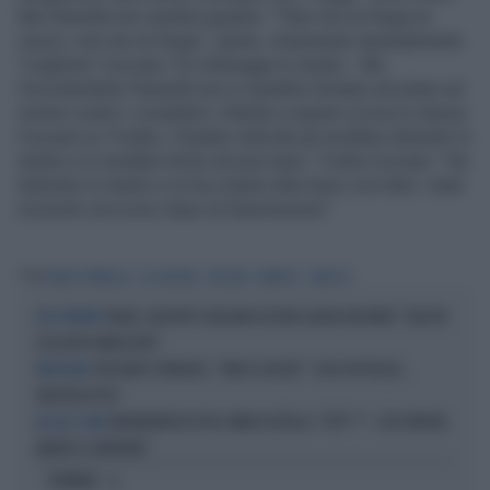
Ma Pannella non sembra gradire: "“Non me ne frega un
cazzo, non me ne frega”, ripete, chiamando ripetutamente
"coglione" Cruciani. Poi distrugge lo studio - Ma
l'incontenibile Pannella non si sarebbe limitato ad urlare ed
inveire contro i conduttori. Stando a quanto scrive lo stesso
Cruciani su Twitter, il leader radicale gli avrebbe distrutto lo
studio e lo avrebbe ferito ad una mano. Twitta Cruciani: "Ha
distrutto lo studio e mi ha colpito alla mano con tutto. Vado
al pronto soccorso dopo la trasmissione".
Tag
MARCO PANNELLA
LA ZANZARA
CRUCIANI
PARENZO
SBROCCA
FAKIR, GIUSEPPE CRUCIANI AZZERA LAURA BOLDRINI: "QUESTA
DITO PUNTATO
COSA MI FA IMPAZZIRE"
CRUCIANI E PARENZO, "VIVA EL DUCHE!": CAOS IN PIAZZA,
PROCESSATI
SINISTRA IN TILT
BERNARDINI DE PACE UMILIA FLOTILLA: "FOTT***, CHE ORRORE,
AD ALZO ZERO
ANDATE A LAVORARE"
OPINIONI