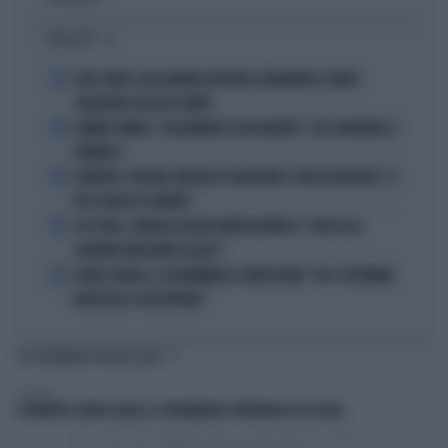
I PIÙ LETTI
1
JUVE-INTER, ALESSANDRO BASTONI SCARAVENTA A TERRA
ZHEGROVA: RISSA IN CAMPO
2
JANNIK SINNER, "DOLCEMENTE OSSESSIONATO": CHI SI INCHINA AL
NUMERO 1
3
JUVENTUS, PAPERE-MICHELE DI GREGORIO E TIFOSI IN RIVOLTA: "IL
PIÙ SCARSO DI SEMPRE"
4
4 DI SERA, SENALDI AZZERA ANGELO BONELLI: "CON LUI AL
GOVERNO FARÀ MENO CALDO?"
5
FLAVIO COBOLLI, LA DRAMMATICA CONFESSIONE: "DA 3 SETTIMANE
NON RIESCO A RESPIRARE"
TI POTREBBERO INTERESSARE
GENERAL
A ROBERTO SERGIO (RAI) LA CITTADINANZA ONORARIA DI CACCURI