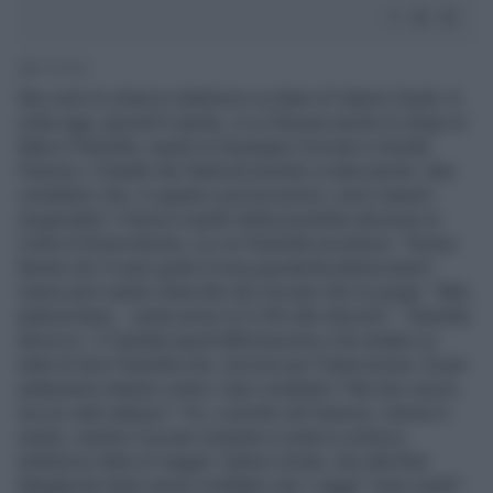
1' di lettura
Non solo lo scherzo telefonico ai dann di Valerio Onida. In
onda oggi, giovedì 4 aprile, a La Zanzara anche lo sfogo di
Marco Pannella, ospite di Giuseppe Cruciani e Davide
Parenzo. Il leader dei Radicali prende a male parole i due
conduttori che, in quanto a provocazioni, sono maestri
insuperabili. Il tema è quello della possibile elezione al
Colle di Emma Bonino, su cui Pannella esordisce: "Emma
Bonino da 15 anni gode di una popolarità plebiscitaria".
Viene però subito interrotto da Cruciani che lo punge: "Beh,
plebiscitaria… avete preso lo 0,3% alle elezioni”. Pannella
sbrocca - E' bastata quest'affermazione a far andare su
tutte le furie Pannella che, stizzito per l'interruzione, fa per
andarsene urlando contro i due conduttori "Ma che cazzo,
me ne vado adesso”. Poi, convinto da Parenzo, ritorna in
studio, mentre Cruciani rimanda in onda lo scherzo
telefonico fatto al 'saggio' Valerio Onida, che alla finta
Margherita Hack aveva confidato che 'i saggi' "sono inutili".