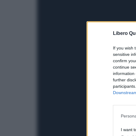
Libero Qu
If you wish 
sensitive in
confirm you
continue se
information 
further disc
participants
Downstream 
Persona
I want t