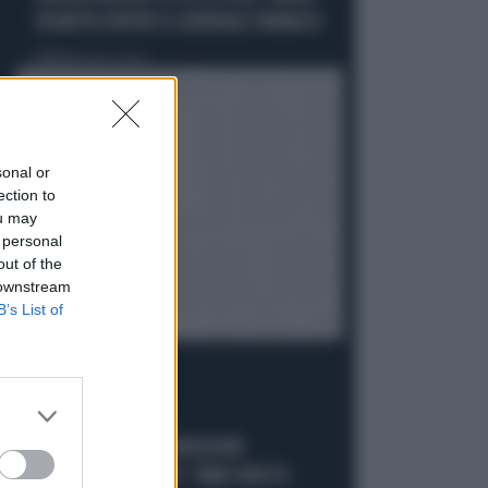
SEGRETA CONTRO IL GENERALE VANNACCI
Politica
di Fausto Carioti
sonal or
ection to
ou may
 personal
out of the
 downstream
B’s List of
ACCUSE E SOSPETTI
LUCIO MALAN SULL'AUDIZIONE
"ANOMALA" DI CONTE: "AMICI MOLTO