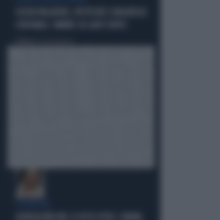
LA RETE DELLA COPPIA
OLIVIA PALADINO, IPOTECHE E MAGHEGGI
CONTABILI: OMBRE SU LADY CONTE
Politica
di Giacomo Amadori
STRATEGIE
GIORGIA MELONI, IL VOTO UTILE: L'ARMA