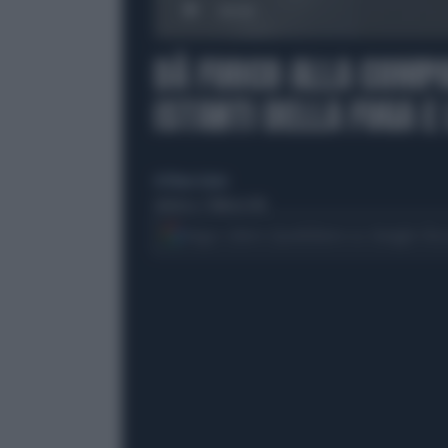
00:00
DÀ FUOCO ALLA COMPA
ISTANTI DELLA FUGA E
di Eliana Giusto
domenica 7 febbraio 2016
Segui Libero Quotidiano su Google Dis