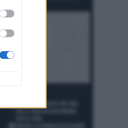
VICINI AL PD..."
I PIÙ LETTI
DIOMANDE, L'ACQUISTO PIÙ CARO
1
NELLA STORIA DEL REAL MADRID:
ECCO LE CIFRE
MACRON, LA DENUNCIA DI ALEXANDR
2