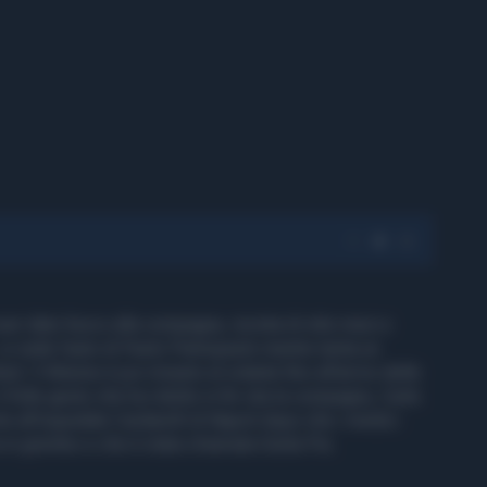
er dato fuoco alla compagna, incinta di otto mesi e
 si vede l'auto di Paolo Pietropaolo mentre tenta un
il. Il 40enne è poi rimasto al volante fino all'arrivo delle
il folle gesto che ha ridotto in fin vita la compagna, Carla
te all'ospedale Cardarelli di Napoli dopo che i medici
 in grembo e che è stata chiamata Giulia Pia.