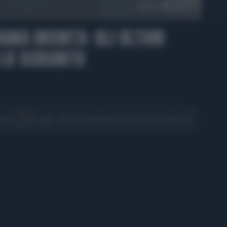
00:31
GNA INCINTA: GLI ULTIMI
 LO SCHIANTO
CONDIVIDI
cover
Scegli Libero Quotidiano come fonte preferita