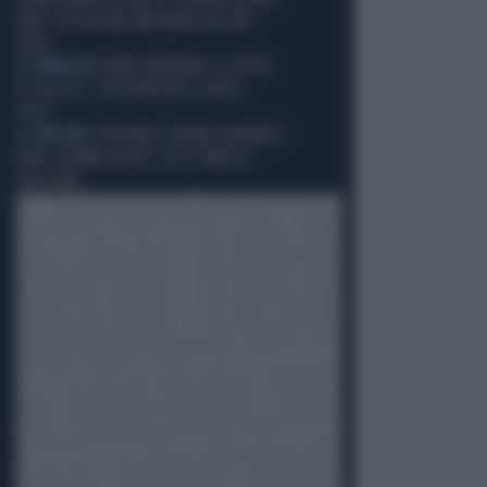
FARE: CHI RISCHIA UNA MULTA DA 444
EURO
LE IMMAGINI
CRANS-MONTANA, IL GESTO
DI JESSICA: "COSA MOSTRA IL VIDEO-
CHOC"
A CORCIANO
CORCIANO, 30ENNE ALBANESE
NON SI FERMA ALL'ALT: ECCO COME LO
BLOCCANO