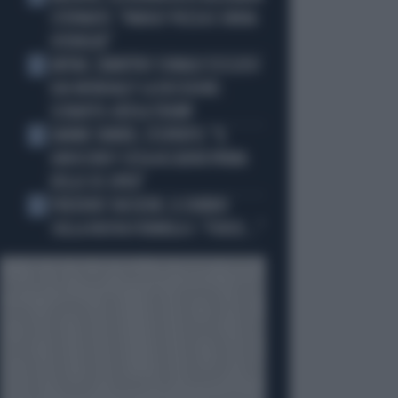
STEPANOV: "PARIGI? PUZZA E URINA
OVUNQUE"
ARTAN, L'ARBITRO SOMALO ESCLUSO
3
DAI MONDIALI? LA DECISIONE:
SCHIAFFO-UEFA A TRUMP
JANNIK SINNER, L'ESPERTO: "IL
4
GINOCCHIO? COSA ACCADRÀ PRIMA
DELLO US OPEN"
FREDERIC VASSEUR, IL DUBBIO
5
SULLA NUOVA FORMULA 1: "FORSE..."