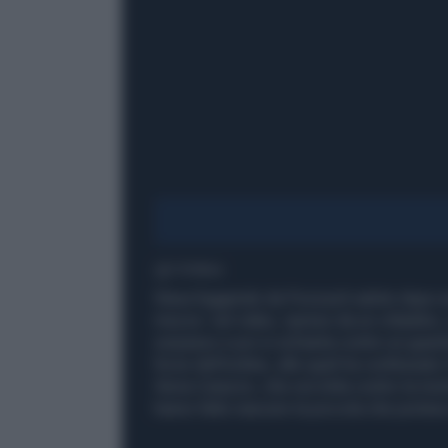
1' di lettura
Stava fuggendo da Pozzuoli subito dopo av
mezzo: nel video, ripreso da un cittadino,
sorpasso e poi si schianta contro un guardra
forze dell'ordine, alle quali ha confessato 
Ilenia Caiazzo, che ora lotta contro la mor
hanno fatto nascere la piccola che portava