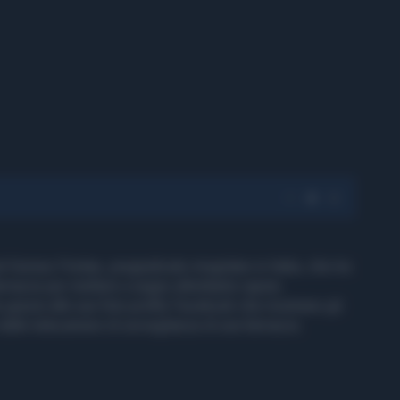
 Gomez Freitas, pregiudicato irregolare in Italia, che tra
rmacie per mettere a segno altrettanto rapine.
grazie alle sue foto profilo Facebook che mostrano gli
 dalle telecamere di sorveglianza di una farmacia.