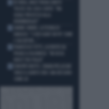
IN ONDA, MULÈ FRENA SUBITO
2
TELESE SUL CASO-CONTE: "MA
QUALE PROCESSO ALLA
NORIMBERGA?!"
JANNIK SINNER, LA TEORIA DI
3
NARGISO: "I SUOI GUAI? UN PO' COME
I CALCIATORI..."
FRANCESCO TOTTI, LA VERITÀ SUL
4
PUGNO A COLONNESE: "MI DISSE:
NON È TUO FIGLIO"
EUROPEI NUOTO, CHIARA PELLACANI
5
VINCE IL QUINTO ORO: MAI NESSUNO
COME LEI