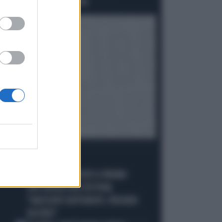
SCHLEIN SPAZZATA VIA
I PIÙ LETTI
CARLO CONTI RICEVE IL PREMIO
1
SPETTACOLO DEL FESTIVAL
"ORIZZONTI DIFFERENTI, PENSIERI
DISTINTI"