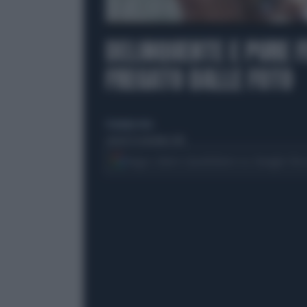
00:00
DELINQUENTE E PURE 
FREGATO DALLE FOTO
di giorgia testa
venerdì 30 settembre 2016
Segui Libero Quotidiano su Google Dis