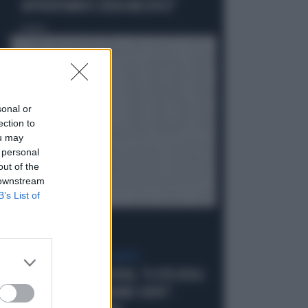
AFFRONTIAMOCI SENZA MEZZUCCI"
Politica
di
sonal or
ection to
ou may
 personal
out of the
 downstream
B’s List of
SCELTE NEL CAMPO LARGO
SONDAGGIO IPSOS-DOXA, "IL 92% DEGLI
ELETTORI PD VOTEREBBE CONTE":