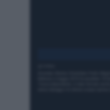
1' di lettura
Arrestato 26enne il brasiliano Pedro Miguel
febbraio e maggio 2016 ha assaltato 18 fa
Tossicodipendente, è stato fermato anche 
stessi tatuaggi e le stesse scarpe riprese