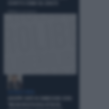
SOSPETTI E DUBBI SUL CATASTO
Politica
di Giacomo Amadori
LA FUGA È FINITA
GIUSEPPE CONTE IN COMMISSIONE COVID:
"MELONI REGISTA DEGLI ATTACCHI,