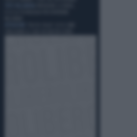
TUTTI NELL'ARENA
PREVEDERE LE BORSE,
ECCO LA TECNOLOGIA PER DIVENTARE
MILIONARI
ATTENZIONE
"FILO DI COLLA": ECCO COME
SVALIGIANO LE CASE IN QUESTA ESTATE