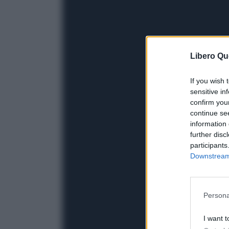
Libero Qu
If you wish 
sensitive in
confirm you
continue se
information 
further disc
participants
Downstream 
Persona
I want t