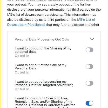
your opt-out. You may separately opt-out of the further
Seguici su Google Discover
disclosure of your personal information by third parties on the
IAB’s list of downstream participants. This information may
Segui Libero Quotidiano su Google Discover
also be disclosed by us to third parties on the
IAB’s List of
Scegli Libero Quotidiano come fonte preferita
Downstream Participants
that may further disclose it to other
third parties.
SEZIONI
Personal Data Processing Opt Outs
I want to opt-out of the Sharing of my
SPETTACOLI
personal data.
Opted In
SCIENZA E TECH
I want to opt-out of the Sale of my
Personal Data.
Opted In
ALTRO
I want to opt-out of processing my
Personal Data for Targeted Advertising.
Opted In
I want to opt-out of Collection, Use,
Retention, Sale, and/or Sharing of my
Personal Data that Is Unrelated with the