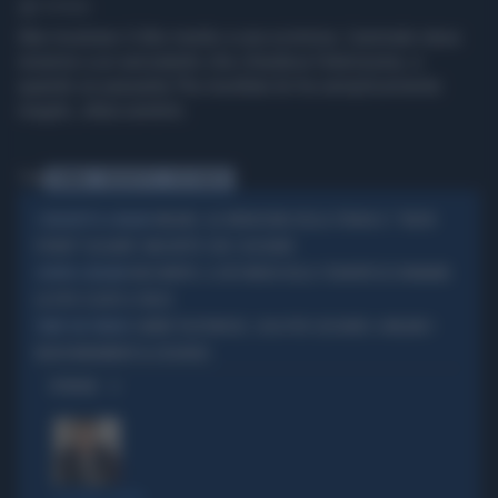
1' di lettura
Mai mostrare il dito medio a una scimmia. L'animale stava
insieme a un senzatetto che chiedeva l'elemosina, e
quando un passante l'ha insultata lei ha semplicemente
reagito, attaccandolo.
Tag
SCIMMIA
SENZATETTO
DITO MEDIO
MILANO, GLI IRRIDUCIBILI DELLA STRADA E I "NUOVI
I SENZATETTO A MILANO
POVERI" ELEGANTI: UNA NOTTE CON I CLOCHARD
RAISI MORTO, IL DITO MEDIO DELLE STUDENTESSE IRANIANE:
CONTRO IL REGIME
LA FOTO SCUOTE IL PAESE
CABINE TELEFONICHE, CASA PER CLOCHARD: A MILANO I
TEMPI CHE FURONO
NUOVI MONUMENTI AL DEGRADO
OPINIONI