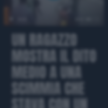
00:00
00:41
UN RAGAZZO
MOSTRA IL DITO
MEDIO A UNA
SCIMMIA CHE
STAVA CON UN