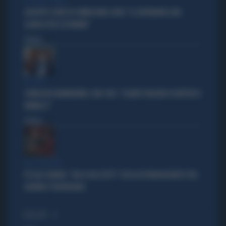
LA FUGA È FINITA
GIUSEPPE CONTE IN COMMISSIONE COVID: "IL SUPERBONUS UNO
SLANCIO PER L'ECONOMIA"
Politica
di
LE CIFRE
SONDAGGIO MANNHEIMER, UNO CHOC: "QUANTO VALGONO DI BATTISTA E
VANNACCI"
Politica
di
AGLI SGOCCIOLI
PD ALLO SBANDO, "MA LO HAI LETTO?": RISSA IN TRANSATLANTICO TRA
GUERINI E PROVENZANO
I PIÙ LETTI