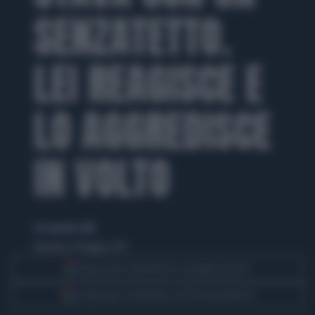
SENZATETTO.
LEI REAGISCE E
LO AGGREDISCE
IN VOLTO
di Leonardo Grilli
domenica 24 maggio 2015
Segui Libero Quotidiano su Google Discover
Scegli Libero Quotidiano come fonte preferita