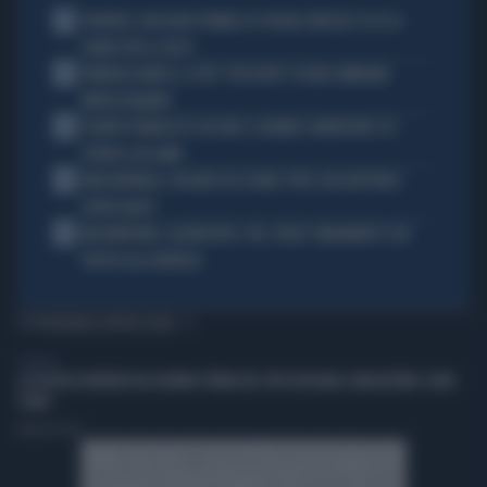
1
JUVENTUS, MASSARA PIOMBA SU JOSHUA ZIRKZEE: ECCO LA
CHIAVE PER IL COLPO
2
FUNERALI BARESI, IL DITO "SPEZZATO" DI DIDA: IMMAGINI
IMPRESSIONANTI
3
È MORTO FRANCESCO GUCCINI: IL GRANDE CANTAUTORE SI È
SPENTO A 86 ANNI
4
KIMI ANTONELLI, VACANZE DA SOGNO: TUFFI, RACCHETTONI E
SUPER-YACHT
5
MASTANTUONO, ALAJBEGOVIC, PAZ, YILDIZ: FINALMENTE SI DÀ
SPAZIO ALLA FANTASIA
TI POTREBBERO INTERESSARE
GENERAL
LA POLITICA RIPARTA DAI GIOVANI: PRIMA DEL VOTO BISOGNA CONQUISTARE I LORO
CUORI
Andrea Pasini