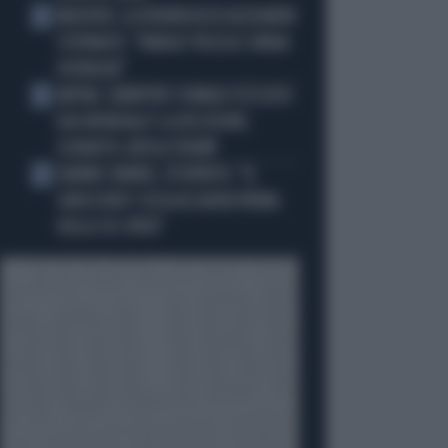
MACRON, LA DENUNCIA DI ALEXANDR
3
STEPANOV: "PARIGI? PUZZA E URINA
OVUNQUE"
ARTAN, L'ARBITRO SOMALO ESCLUSO
4
DAI MONDIALI? LA DECISIONE:
SCHIAFFO-UEFA A TRUMP
JANNIK SINNER, L'ESPERTO: "IL
5
GINOCCHIO? COSA ACCADRÀ PRIMA
DELLO US OPEN"