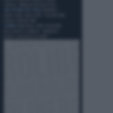
CARACAS: IMMAGINI APOCALITTICHE
UNA VITTORIA PER L'ITALIA
TRENTINI E
BURLÒ LIBERI, MOLLICONE: "CHI DEVE DIRE
GRAZIE A MELONI ORA"
GUERRA?
VENEZUELA, FORTI ESPLOSIONI
NELLA NOTTE A CARACAS: “AVVERTITO
ANCHE IL PASSAGGIO DI AEREI”