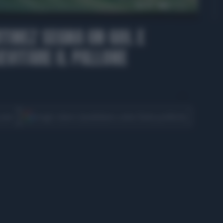
00:41
TINEZ SEGNA UN GOL E
EVITARE IL PALLONE
CONDIVIDI
cover
Scegli Libero Quotidiano come fonte preferita