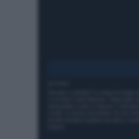
1' di lettura
Giocatori o stregoni? In campo le magie 
Lo sa bene Cesar Martinez, l'attaccante 2
venezuelano contro il Caracas, il calciatore
il sette, è riuscito ad esultare con uno st
ha fatto lievitare il pallone da calcio. L'es
stupore.