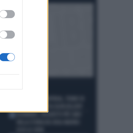
Politica
di Fausto Carioti
I PIÙ LETTI
ECATOMBE A MONTREAL, TENNIS IN
1
GINOCCHIO: TUTTA COLPA DELL'ATP
DIOMANDE, L'ACQUISTO PIÙ CARO
2
NELLA STORIA DEL REAL MADRID:
ECCO LE CIFRE