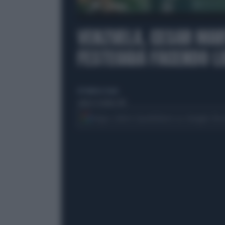
00:00
VENZUELA, CESAR MAR
FESTEGGIA FACENDO LI
di Federica Scano
sabato 31 ottobre 2015
Segui Libero Quotidiano su Google Dis