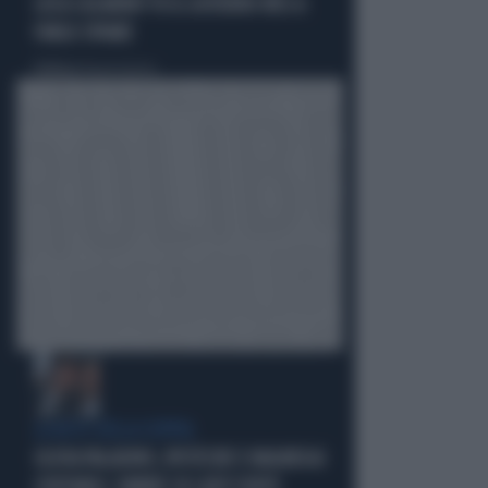
LUCA CASARINI? FU IL GOVERNO M5S A
FARLO SPIARE
Politica
di Brunella Bolloli
LA RETE DELLA COPPIA
OLIVIA PALADINO, IPOTECHE E MAGHEGGI