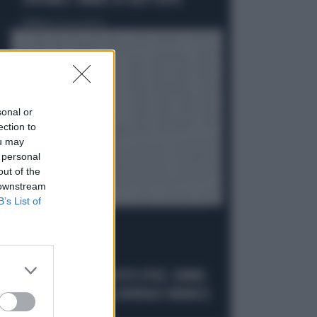
CONTABILI: OMBRE SU LADY CONTE
Politica
di Giacomo Amadori
sonal or
ection to
ou may
 personal
out of the
 downstream
B’s List of
STRATEGIE
GIORGIA MELONI, IL VOTO UTILE: L'ARMA
SEGRETA CONTRO IL GENERALE VANNACCI