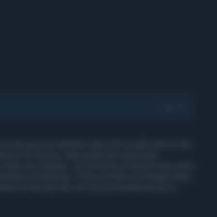
non mancano mai nemmeno dopo che la palla entra in rete.
4enne del Zamora. Nella partita del campionato
 dopo aver segnato, con un bel tiro di sinistro finito sotto
raordinario incantesimo. Come mostrano le immagini infatti
ultanza ha lasciato tutti con la bocca spalancata per lo