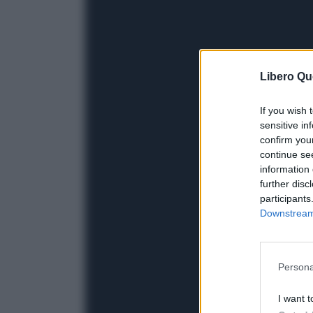
Libero Qu
If you wish 
sensitive in
confirm you
continue se
information 
further disc
participants
Downstream 
Persona
I want t