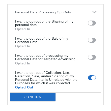
third parties.
SEZIONI
Personal Data Processing Opt Outs
I want to opt-out of the Sharing of my
SPETTACOLI
personal data.
Opted In
SCIENZA E TECH
I want to opt-out of the Sale of my
Personal Data.
Opted In
ALTRO
I want to opt-out of processing my
Personal Data for Targeted Advertising.
Opted In
I want to opt-out of Collection, Use,
Retention, Sale, and/or Sharing of my
Personal Data that Is Unrelated with the
Purposes for which it was collected.
Libero Shopping
Contatti
Pubblicità
Cookie policy
Privacy policy
Opted Out
Condizioni generali
Modello 231
Assistenza
Preferenze Privacy
CONFIRM
Editoriale Libero S.r.l. - Sede Legale: Via dell’Aprica 18, 20158 Milano -
Registro Imprese di Milano Monza Brianza Lodi: C.F. e P.IVA 06823221004 -
R.E.A. Milano n. 1690166 Cap. Soc. € 400.000,00 i.v.