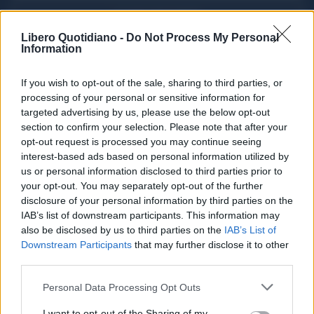
ACQUISTA ABBONAMENTO
Libero Quotidiano -
Do Not Process My Personal
Information
If you wish to opt-out of the sale, sharing to third parties, or
processing of your personal or sensitive information for
targeted advertising by us, please use the below opt-out
section to confirm your selection. Please note that after your
opt-out request is processed you may continue seeing
interest-based ads based on personal information utilized by
us or personal information disclosed to third parties prior to
your opt-out. You may separately opt-out of the further
Seguici su Google Discover
disclosure of your personal information by third parties on the
IAB’s list of downstream participants. This information may
Segui Libero Quotidiano su Google Discover
also be disclosed by us to third parties on the
IAB’s List of
Scegli Libero Quotidiano come fonte preferita
Downstream Participants
that may further disclose it to other
third parties.
SEZIONI
Personal Data Processing Opt Outs
I want to opt-out of the Sharing of my