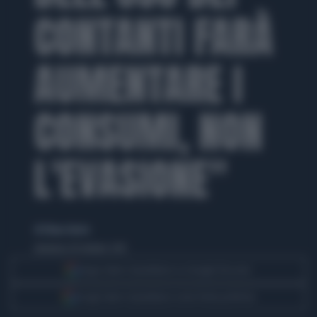
CONTANTI FARÀ
AUMENTARE I
CONSUMI, NON
L'EVASIONE"
di Eliana Giusto
domenica 18 ottobre 2015
Segui Libero Quotidiano su Google Discover
Scegli Libero Quotidiano come fonte preferita