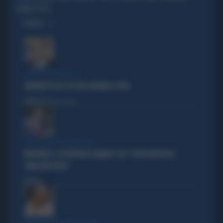
CAMBIA TUTTO
OPINIONI
EURODEPUTATO DEL PD
ZINGARETTI USA L'IA PER ELOGIARE IL PAPA
Politica
di Fausto Carioti
DOPO IL GESTO VERGOGNOSO
MARCINELLE, FDI INCHIODA LANDINI E CGIL: "DISSOCIATEVI DAL
SINDACATO BELGA"
Politica
di
COMPAGNI NEL NOME DELL'ODIO