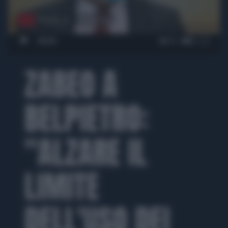
00:00
08:11
ZABEO A
BELPIETRO:
"ALZARE IL
LIMITE
DELL'USO DEI