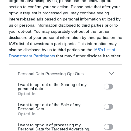
targeted advertising by us, please use the below opt-out
section to confirm your selection. Please note that after your
opt-out request is processed you may continue seeing
interest-based ads based on personal information utilized by
us or personal information disclosed to third parties prior to
your opt-out. You may separately opt-out of the further
Seguici su Google Discover
disclosure of your personal information by third parties on the
IAB’s list of downstream participants. This information may
Segui Libero Quotidiano su Google Discover
also be disclosed by us to third parties on the
IAB’s List of
Scegli Libero Quotidiano come fonte preferita
Downstream Participants
that may further disclose it to other
third parties.
SEZIONI
Personal Data Processing Opt Outs
I want to opt-out of the Sharing of my
SPETTACOLI
personal data.
Opted In
SCIENZA E TECH
I want to opt-out of the Sale of my
Personal Data.
Opted In
ALTRO
I want to opt-out of processing my
Personal Data for Targeted Advertising.