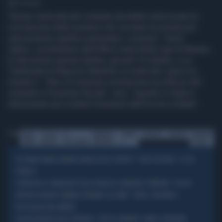
1' di lettura
"Alzare l'asticella del contante dovrebbe velocizzare la
circolazione della moneta e far circolare la moneta più
velocemente significa aumentare i consumi". Paolo
Zabeo, coordinatore dell'Ufficio studi della Cgia di Mestre,
è intervenuto questa mattina, giovedì 15 ottobre, a La
Telefonata di Maurizio Belpietro in onda tutti i giorni su
Canale 5. "Non c'è nessuna correlazione tra utilizzo del
contante e l'evasione fiscale", anzi, "quando in Italia si
utilizzavano più contanti l'evasione dell'Iva era crollata".
Tag
PAOLO
CGIA DI
LA
MAURIZIO
CANALE
CONTANTE
CONTANTI
EVASIONE
ZABEO
MESTRE
TELEFONATA
BELPIETRO
5
FISCALE
MARIO ADINOLFI MAGO DELLE TRUFFE? "CRISTO REGNA", IL SUO
NEL MIRINO
PIANO B
IL GENERALE POMPONI: "CACCIA
INTERVISTA AL COMANDANTE DELLA FINANZA
APERTA AI NUOVI CRIMINI ECONOMICI SUL WEB". FRODI, PHISHING E
RICICLAGGIO NEL MIRINO
AGENZIA DELLE ENTRATE, STOP AI CONTANTI: COME SI PAGHERÀ,
NOVITÀ