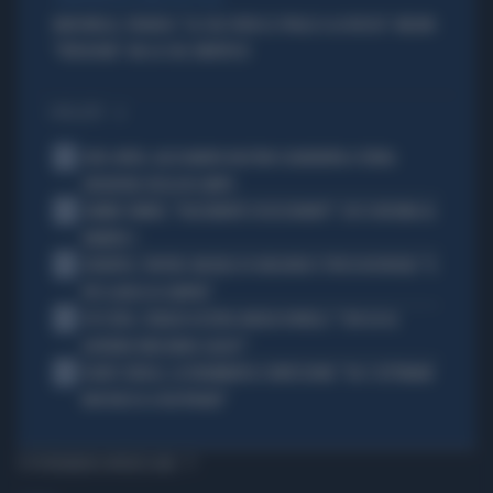
MARCINELLE, FIDANZA: "LA CGIL VOLTA LE SPALLE A LA RUSSA". MELONI:
"VERGOGNA". MA LA CGIL SMENTISCE
I PIÙ LETTI
1
JUVE-INTER, ALESSANDRO BASTONI SCARAVENTA A TERRA
ZHEGROVA: RISSA IN CAMPO
2
JANNIK SINNER, "DOLCEMENTE OSSESSIONATO": CHI SI INCHINA AL
NUMERO 1
3
JUVENTUS, PAPERE-MICHELE DI GREGORIO E TIFOSI IN RIVOLTA: "IL
PIÙ SCARSO DI SEMPRE"
4
4 DI SERA, SENALDI AZZERA ANGELO BONELLI: "CON LUI AL
GOVERNO FARÀ MENO CALDO?"
5
FLAVIO COBOLLI, LA DRAMMATICA CONFESSIONE: "DA 3 SETTIMANE
NON RIESCO A RESPIRARE"
TI POTREBBERO INTERESSARE