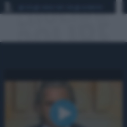
CEUTA
SCANDALO CONTE-COVID
CALCIOMERCATO