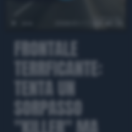
00:00
00:21
FRONTALE
TERRFICANTE:
TENTA UN
SORPASSO
"KILLER" MA