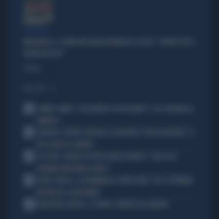
VERGOGNA
MARCINELLE, IL SINDACATO BELGA RIVENDICA IL GESTO: "CONTRO TUTTI I
PARTITI FASCISTI"
Politica
di
I PIÙ LETTI
1
JANNIK SINNER, "DOLCEMENTE OSSESSIONATO": CHI SI INCHINA AL
NUMERO 1
2
JUVENTUS, PAPERE-MICHELE DI GREGORIO E TIFOSI IN RIVOLTA: "IL
PIÙ SCARSO DI SEMPRE"
3
4 DI SERA, SENALDI AZZERA ANGELO BONELLI: "CON LUI AL
GOVERNO FARÀ MENO CALDO?"
4
FLAVIO COBOLLI, LA DRAMMATICA CONFESSIONE: "DA 3 SETTIMANE
NON RIESCO A RESPIRARE"
5
BADIASHILE-NAPOLI, SI TRATTA. ROMERO VA A MADRID