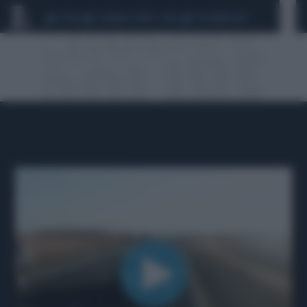
CEUTA
SCANDALO CONTE-COVID
CALCIOMERCATO