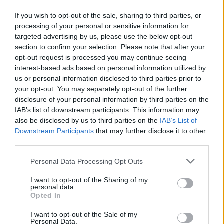
If you wish to opt-out of the sale, sharing to third parties, or
processing of your personal or sensitive information for
targeted advertising by us, please use the below opt-out
section to confirm your selection. Please note that after your
opt-out request is processed you may continue seeing
interest-based ads based on personal information utilized by
us or personal information disclosed to third parties prior to
your opt-out. You may separately opt-out of the further
Seguici su Google Discover
disclosure of your personal information by third parties on the
IAB’s list of downstream participants. This information may
Segui Libero Quotidiano su Google Discover
also be disclosed by us to third parties on the
IAB’s List of
Scegli Libero Quotidiano come fonte preferita
Downstream Participants
that may further disclose it to other
third parties.
SEZIONI
Personal Data Processing Opt Outs
I want to opt-out of the Sharing of my
SPETTACOLI
personal data.
Opted In
SCIENZA E TECH
I want to opt-out of the Sale of my
Personal Data.