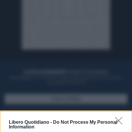
ACQUISTA UN ABBONAMENTO
OTTIENI DEI SUPER VANTAGGI
Potrai sfogliare la rivista online, leggere tutte le edizioni locali, ricevere a
casa il giornale cartaceo
SFOGLIA IL GIORNALE
ACQUISTA ABBONAMENTO
Libero Quotidiano -
Do Not Process My Personal
Information