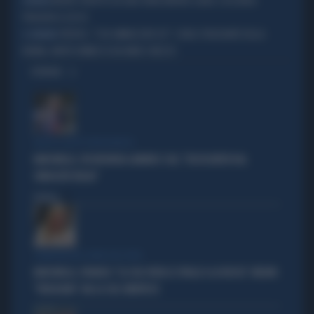
MUORE TRAFITTO DA UNA TRAVE MENTRE GUIDA: L'ASSURDA
DRAMMA
TRAGEDIA A LUCCA
TREVISO, "L'HO AMMAZZATO IO!": L'URLO STRAZIANTE DELLA
IL DRAMMA
NONNA, MORTO BIMBO DI UN ANNO E MEZZO
OPINIONI
DOPO IL GESTO VERGOGNOSO
MARCINELLE, FDI INCHIODA LANDINI E CGIL: "DISSOCIATEVI DAL
SINDACATO BELGA"
Politica
di
COMPAGNI NEL NOME DELL'ODIO
MARCINELLE, FIDANZA: "LA CGIL VOLTA LE SPALLE A LA RUSSA". MELONI:
"VERGOGNA". MA LA CGIL SMENTISCE