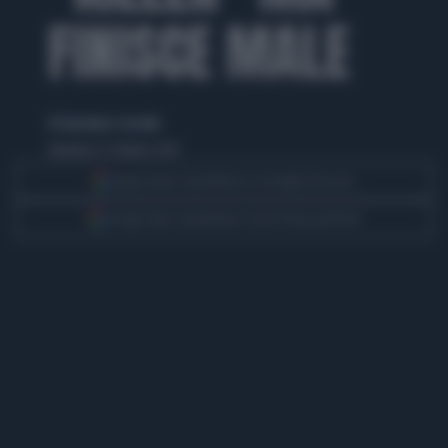
FINISCE MALE
di Gian Marco Crevatin
domenica 12 ottobre 2014
Segui Libero Quotidiano su Google Discover
Scegli Libero Quotidiano come fonte preferita