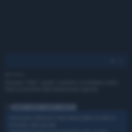
1' di lettura
Sorpasso "killer": perde l controllo e va sbattere contro
l'auto proveniente dalla destinazione opposta.
Tag
SORPASSO
INCIDENTE
FRONTALE
SCHIANTO KI
PADOVA, PIRATA DELLA STRADA TRAVOLGE BIMBO DI UN ANNO SUL
PADOVA
PASSEGGINO: COME LO BECCANO