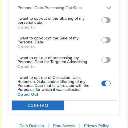
SEZIONI
Personal Data Processing Opt Outs
I want to opt-out of the Sharing of my
SPETTACOLI
personal data.
Opted In
SCIENZA E TECH
I want to opt-out of the Sale of my
Personal Data.
Opted In
ALTRO
I want to opt-out of processing my
Personal Data for Targeted Advertising.
Opted In
I want to opt-out of Collection, Use,
Retention, Sale, and/or Sharing of my
Personal Data that Is Unrelated with the
Purposes for which it was collected.
Libero Shopping
Contatti
Pubblicità
Cookie policy
Privacy policy
Opted Out
Condizioni generali
Modello 231
Assistenza
Preferenze Privacy
CONFIRM
Editoriale Libero S.r.l. - Sede Legale: Via dell’Aprica 18, 20158 Milano -
Registro Imprese di Milano Monza Brianza Lodi: C.F. e P.IVA 06823221004 -
R.E.A. Milano n. 1690166 Cap. Soc. € 400.000,00 i.v.
Tutti i diritti riservati - ISSN (sito web): 2531-6370
Data Deletion
Data Access
Privacy Policy