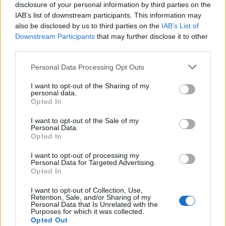
Seguici su Google Discover
disclosure of your personal information by third parties on the
IAB’s list of downstream participants. This information may
Segui Libero Quotidiano su Google Discover
also be disclosed by us to third parties on the
IAB’s List of
Scegli Libero Quotidiano come fonte preferita
Downstream Participants
that may further disclose it to other
third parties.
SEZIONI
Personal Data Processing Opt Outs
I want to opt-out of the Sharing of my
SPETTACOLI
personal data.
Opted In
SCIENZA E TECH
I want to opt-out of the Sale of my
Personal Data.
Opted In
ALTRO
I want to opt-out of processing my
Personal Data for Targeted Advertising.
Opted In
I want to opt-out of Collection, Use,
Retention, Sale, and/or Sharing of my
Personal Data that Is Unrelated with the
Purposes for which it was collected.
Libero Shopping
Contatti
Pubblicità
Cookie policy
Privacy policy
Opted Out
Condizioni generali
Modello 231
Assistenza
Preferenze Privacy