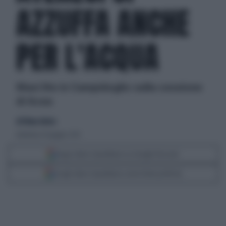
AZZUFFA ANCHE
PER L'ACQUA
Maxi lite in Campidoglio sulla cessione
di Acea
di Eliana Giusto
domenica 10 giugno 2012
Segui Libero Quotidiano su Google Discover
Scegli Libero Quotidiano come fonte preferita