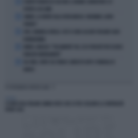
1
È MORTO FRANCESCO GUCCINI: IL GRANDE CANTAUTORE SI È
SPENTO A 86 ANNI
2
SINNER, LA VERITÀ SULLA VISITA MEDICA: CINCINNATI, ALTRO
FORFAIT?
3
JUVE, RAVANELLI RIVELA: COSÌ SI SONO LASCIATI SFUGGIRE GIGIO
DONNARUMMA
4
SINNER, NARGISO: "FISICAMENTE? NO, ECCO PERCHÉ PUÒ ESSERSI
STANCATO MENTALMENTE"
5
IGLI TARE, FURTO SUL TRENO E ARRESTO DOPO I FUNERALI DI
BARESI
TI POTREBBERO INTERESSARE
GENERAL
L’ESTATE DEGLI ITALIANI CAMBIA VOLTO: DUE SU TRE SCELGONO LA CONVIVIALITÀ
VICINO CASA