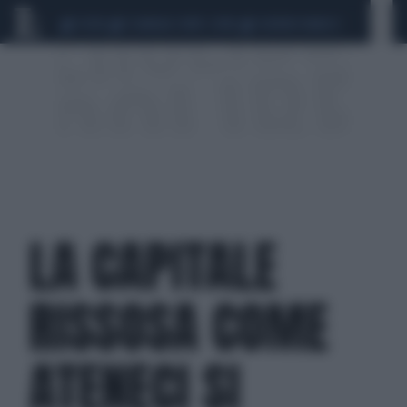
CEUTA
SCANDALO CONTE-COVID
SIGFRIDO RANUCCI
LA CAPITALE
RISSOSA COME
ATENECI SI