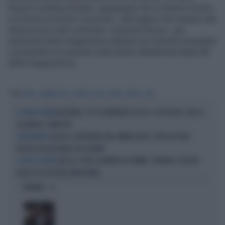
Rossin e Andrea Alzetta, capogruppo de La Destra il primo
e di Roma in Action il secondo. «Mi auguro che insieme alla
denuncia nei miei confronti», sostiene Rossin, «gli
esponenti della maggioranza abbiano un sussulto d’orgoglio
e presentino un esposto sulla palese illegittimità degli atti
della maggioranza».
Tag
ITALIA
CAMPIDOGLIO
GRECIA
ACEA
RISSA
ACQUA
LUCE
NAZIONALE, ECCO GIANFRANCO ZOLA: IL SUO RUOLO. ORA LA
LA TERZA FIGURA
SQUADRA È COMPLETA
GRECIA, VOLONTARIA ONG AMMAZZATA E CHIUSA IN UNA
CORTOCIRCUITO
VALIGIA DALL'AFGHANO CHE AIUTAVA
GRECIA, PORTO GERMENO IN FIAMME: TORNANO A VOLARE
A OVEST DI ATENE
AEREI ED ELICOTTERI ANTINCENDIO
OPINIONI