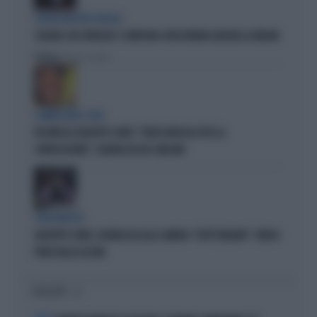
CENTROSINISTRA FRAGILE
SCHLEIN, UN CONSIGLIO: SI IMPEGNI A FAR DURARE ANCORA LA MELONI
Politica
di Pietro Senaldi
COMMISSIONE COVID
FDI INFILZA GIUSEPPE CONTE: "FORSE NON HA LETTO LA
CONVOCAZIONE", FIGURACCIA DEL GRILLINO
SPROVVEDUTO
GIUSEPPE CONTE, FIGURACCIA ALLA CAMERA: "DOV'È MELONI?". IRRISO
PURE DALLA ASCANI
I PIÙ LETTI