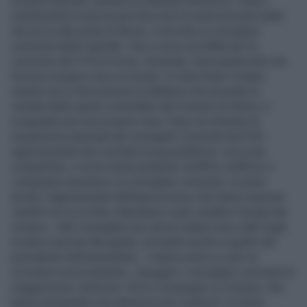
sinistra radicale, durante un dibattito televisivo. Dopo i
manifestanti in piazza per bloccare la realizzazione della
discarica alle porte di Roma, e toccato ai consiglieri
comunali della Capitale che si sono azzuffati per la
cessione del 21% di Acea, l’azienda municipalizzata che
fornisce acqua e luce ai romani. In Aula Giulio Cesare,
mentre era in discussione la delibera che prevede la
vendita delle quote controllate dal Comune di Roma, è
scoppiata una vera propria rissa. Dopo la richiesta di
sospensiva avanzata dai consiglieri comunali del Pdl i
rappresentanti dei comitati Acqua pubblica, circa una
cinquantina, si sono alzati gridando «buffoni, buffoni» e
«vergogna impostori» ai consiglieri comunali. In piedi
anche i rappresentati dell’opposizione che hanno esposto
cartelli con la scritta «Alemanno vuole vendere l’acqua dei
romani». Altri consiglieri per alcuni istanti sono saliti sugli
scranni riservati alla giunta, arrivando anche a quello del
presidente dell’assemblea. «Hanno preso a calci le
scrivanie rovesciandole», spiegano i consiglieri comunali di
maggioranza, Antonino Torre e Giuseppe La Fortuna, che
hanno presentato una denuncia nei confronti Di Dario