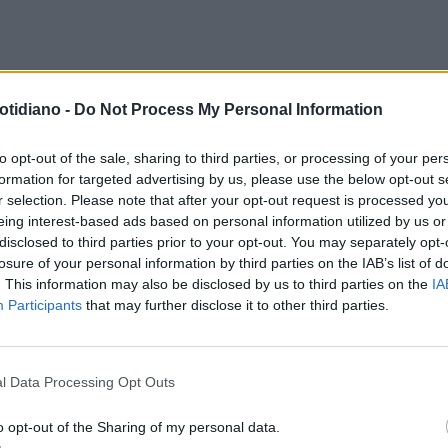
otidiano -
Do Not Process My Personal Information
to opt-out of the sale, sharing to third parties, or processing of your per
formation for targeted advertising by us, please use the below opt-out s
r selection. Please note that after your opt-out request is processed y
eing interest-based ads based on personal information utilized by us or
disclosed to third parties prior to your opt-out. You may separately opt-
losure of your personal information by third parties on the IAB’s list of
. This information may also be disclosed by us to third parties on the
IA
Participants
that may further disclose it to other third parties.
l Data Processing Opt Outs
o opt-out of the Sharing of my personal data.