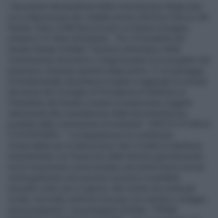
I documenti declassificati della Commissione Stragi sono
ora a disposizione dei cittadini presso l'Archivio Storico del
Senato. Sono 2.098 fascicoli per un milione di pagine,
ordinati in 31 filoni d’inchiesta. Per il Presidente del
Senato Renato Schifani "l'archivio informatico della
Commissione terrorismo e stragi fa parte di un progetto che
potremmo chiamare apertura degli archivi. E' un passaggio
di fondamentale importanza al quale si aggiunge la recente
decisione del Consiglio di Presidenza di attribuire al
Presidente del Senato il potere di autorizzare soggetti
istituzionali alla consultazione della documentazione
prodotta dalle commissioni di inchiesta". VERITA' STORICA
E GIUDIZIARIA - "La trasparenza è la condizione
irrinunciabile per la democrazia. Non si tratta di interferire
minimamente con l’esercizio delle funzioni giurisdizionali,
ma di riconoscere come esistano una verità storica ed una
verità giudiziaria che possono muoversi in parallelo
secondo criteri seri e rigorosi. Non esiste una verità già
scritta, ma molte verità da ricercare con onestà e coraggio,
senza pregiudizi", ha proseguito Schifani. "PRIMA