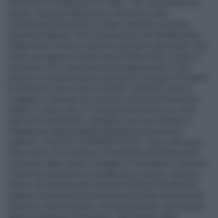
RISPOSTA A FAMIGLIE VITTIME" - Per il presidente del
Senato "l'apertura dell’archivio informatico della
Commissione terrorismo e stragi è pertanto una prima
risposta all’appello che le Associazioni dei familiari delle
vittime hanno rivolto ai massimi esponenti istituzionali. Non
esiste una ragione di stato nemica della verità, e contro il
terrorismo che si spacciava come opposizione e lotta
politica si risponde proprio attraverso il coraggio di rendere
le istituzioni come case di cristallo. Dobbiamo avere il
coraggio di chiamare per nome la vicenda del terrorismo
italiano. E’ grave che in 14 stragi di terrorismo non siano
stati ancora individuati i mandanti e solo per Peteano e
Bologna sia stato possibile identificare gli esecutori
materiali". VINCOLI DI RISERVATEZZA - Con la decisione
dello scorso 25 novembre il Presidente del Senato potrà,
con parere dello stesso Consiglio di Presidenza, rimuovere
i vincoli di riservatezza o modificarne la durata. L’Archivio
Storico del Senato potrà verificare d’ufficio l’attualità del
regime di riservatezza di documenti prodotti da autorità di
Governo o amministrative, nonchè giudiziarie, già acquisiti
dalle Commissioni di inchiesta. "Nel rispetto della