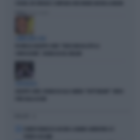
SCHLEIN, UN CONSIGLIO: SI IMPEGNI A FAR DURARE ANCORA LA MELONI
Politica
di Pietro Senaldi
COMMISSIONE COVID
FDI INFILZA GIUSEPPE CONTE: "FORSE NON HA LETTO LA
CONVOCAZIONE", FIGURACCIA DEL GRILLINO
SPROVVEDUTO
GIUSEPPE CONTE, FIGURACCIA ALLA CAMERA: "DOV'È MELONI?". IRRISO
PURE DALLA ASCANI
I PIÙ LETTI
1
È MORTO FRANCESCO GUCCINI: IL GRANDE CANTAUTORE SI È
SPENTO A 86 ANNI