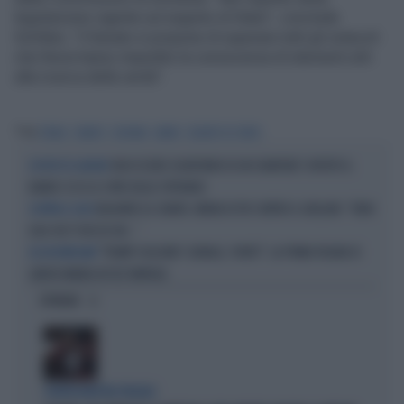
legislazione vigente sul segreto di Stato", conclude
Schifani, "il Senato si propone di superare tutti gli ostacoli
che finora hanno impedito la conoscenza di elementi utili
alla ricerca della verità".
Tag
STRAGI
SENATO
SCHIFANI
LIBERO
SEGRETO DI STATO
VUOI ESSERE SEGRETARIO DI UN SENATORE? APERTO IL
30 POSTI DI LAVORO
BANDO: ECCO LE CIFRE DELLO STIPENDIO
BAGARRE AL SENATO, MENIA DI FDI CONTRO IL GRILLINO: "VIENI
SCOPPIA IL CAOS
QUA CHE TI FACCIO UN..."
"TRUMP COGLIONE? GENIALE, PUNTO": LA PRIMA PAGINA DI
DA INCORNICIARE
LIBERO MANDA IN TILT FANPAGE
OPINIONI
CENTROSINISTRA FRAGILE