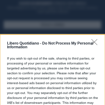
ACQUISTA UN ABBONAMENTO
OTTIENI DEI SUPER VANTAGGI
Potrai sfogliare la rivista online, leggere tutte le edizioni locali, ricevere a
casa il giornale cartaceo
SFOGLIA IL GIORNALE
ACQUISTA ABBONAMENTO
Libero Quotidiano -
Do Not Process My Personal
Information
If you wish to opt-out of the sale, sharing to third parties, or
processing of your personal or sensitive information for
targeted advertising by us, please use the below opt-out
section to confirm your selection. Please note that after your
opt-out request is processed you may continue seeing
interest-based ads based on personal information utilized by
us or personal information disclosed to third parties prior to
your opt-out. You may separately opt-out of the further
Seguici su Google Discover
disclosure of your personal information by third parties on the
IAB’s list of downstream participants. This information may
Segui Libero Quotidiano su Google Discover