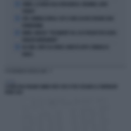
2
SINNER, LA VERITÀ SULLA VISITA MEDICA: CINCINNATI, ALTRO
FORFAIT?
3
JUVE, RAVANELLI RIVELA: COSÌ SI SONO LASCIATI SFUGGIRE GIGIO
DONNARUMMA
4
SINNER, NARGISO: "FISICAMENTE? NO, ECCO PERCHÉ PUÒ ESSERSI
STANCATO MENTALMENTE"
5
IGLI TARE, FURTO SUL TRENO E ARRESTO DOPO I FUNERALI DI
BARESI
TI POTREBBERO INTERESSARE
GENERAL
L’ESTATE DEGLI ITALIANI CAMBIA VOLTO: DUE SU TRE SCELGONO LA CONVIVIALITÀ
VICINO CASA