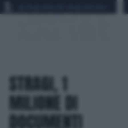
CEUTA
SCANDALO CONTE-COVID
SIGFRIDO RANUCCI
STRAGI, 1
MILIONE DI
DOCUMENTI