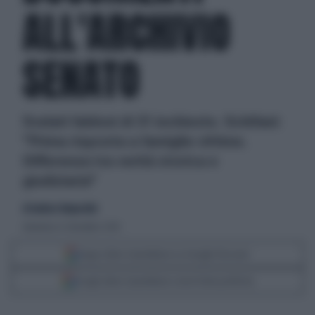
ALL'ARCHIVIO
SENATO
Svelati faldoni di 31 inchieste. Schifani:
"Prima risposta a famiglie vittime.
Differenza tra verità storica e
giudiziaria"
di Andrea Tempestini
domenica 12 dicembre 2010
Segui Libero Quotidiano su Google Discover
Scegli Libero Quotidiano come fonte preferita