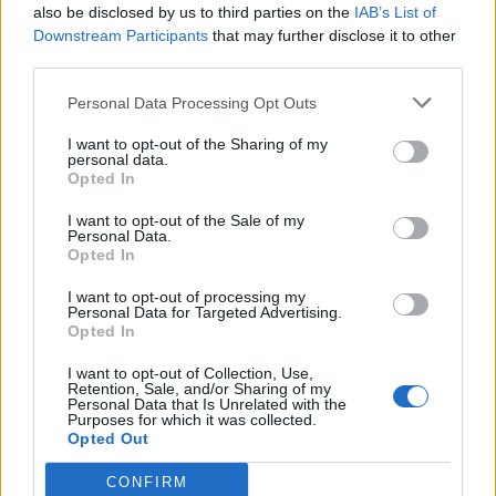
also be disclosed by us to third parties on the
IAB’s List of
Scegli Libero Quotidiano come fonte preferita
Downstream Participants
that may further disclose it to other
third parties.
SEZIONI
Personal Data Processing Opt Outs
I want to opt-out of the Sharing of my
SPETTACOLI
personal data.
Opted In
SCIENZA E TECH
I want to opt-out of the Sale of my
Personal Data.
Opted In
ALTRO
I want to opt-out of processing my
Personal Data for Targeted Advertising.
Opted In
I want to opt-out of Collection, Use,
Retention, Sale, and/or Sharing of my
Personal Data that Is Unrelated with the
Purposes for which it was collected.
Libero Shopping
Contatti
Pubblicità
Cookie policy
Privacy policy
Opted Out
Condizioni generali
Modello 231
Assistenza
Preferenze Privacy
CONFIRM