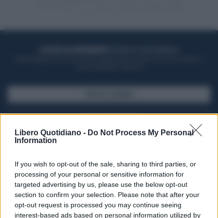
ACQUISTA UN ABBONAMENTO
OTTIENI DEI SUPER VANTAGGI
Potrai sfogliare la rivista online, leggere tutte le edizioni locali, ricevere a
casa il giornale cartaceo
SFOGLIA IL GIORNALE
ACQUISTA ABBONAMENTO
Libero Quotidiano -
Do Not Process My Personal
Information
If you wish to opt-out of the sale, sharing to third parties, or
processing of your personal or sensitive information for
targeted advertising by us, please use the below opt-out
section to confirm your selection. Please note that after your
opt-out request is processed you may continue seeing
interest-based ads based on personal information utilized by