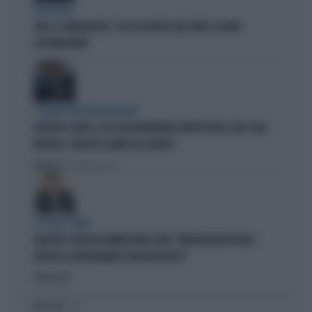
PROIEZIONI
SWG, IL SONDAGGISTA: "IL PD HA PERSO DUE PUNTI, DA NON
SOTTOVALUTARE"
I LEGAMI CON OLIVIA PALADINO
GIUSEPPE CONTE, ECCO CHI PAGHEREBBE L'AFFITTO DELLA SUA CASA:
MISTERO, SOSPETTI E DUBBI SUL CATASTO
Politica
di Giacomo Amadori
LA FUGA È FINITA
GIUSEPPE CONTE IN COMMISSIONE COVID: "MELONI REGISTA DEGLI
ATTACCHI, AFFRONTIAMOCI SENZA MEZZUCCI"
Politica
di
I PIÙ LETTI