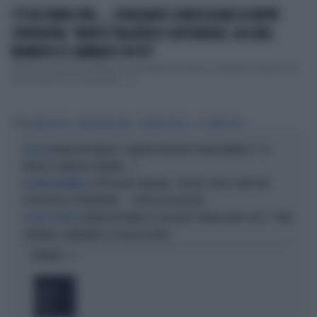
C'È UN TEMPO PER..., STRAZIANTE CONFESSIONE DI BEPPE
CONVERTINI: "MORTO TRA ATROCI SOFFERENZE, DA QUEL
MOMENTO È CAMBIATO TUTTO"
Tempo di toccanti confessioni per Beppe Convertini, conduttore insieme ad
Anna Falchi di C'è tempo per..., il...
Tag
ANNA FALCHI
ANDREA RUGGIERI
STEFANO RICUCCI
C'È TEMPO PER...
QUARTA REPUBBLICA, ANDREA RUGGIERI SPIANA VANNACCI: "LE
ALTOLÀ
PAROLE SU MELONI E MARINA... ?"
CAPPELLINI E MODENA, "QUESTA CORSA A METTERE
A QUARTA REPUBBLICA
L'ETICHETTA DI TERRORISMO...". ZITTITO DA RUGGIERI
QUARTA REPUBBLICA, RUGGIERI SPIANA ILARIA SALIS: "SONO
IL CASO È CHIUSO
CONTENTO, FINALMENTE LA FIGLIA DI PAPÀ..."
OPINIONI