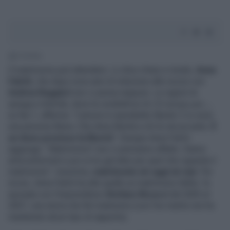
1' di lettura
Il matrimonio può attendere. Lo dice chiaro e tondo,
Anna
Falchi
, che dopo nove anni di relazione alle nozze con
Andrea Ruggieri
non ci pensa neppure. Le ragioni le
spiega a Intimità, dove la conduttrice di
C'è tempo per...
,
su Rai 1, afferma: "L’amore è soprattutto libertà. E io sono
una persona libera. Che dona libertà a chi le sta accanto.
È
un dono prezioso la libertà
". Dunque Anna Falchi
aggiunge: "Matrimonio? non ci pensiamo affatto. Siamo
anticonformisti e poi io ho già dato per quel che riguarda il
matrimonio". Insomma,
matrimonio né oggi né mai
. Per
inciso, Anna Falchi ha alle spalle un matrimonio fallito: fu
sposata con l'imprenditore
Stefano Ricucci
dal 2005 al
2007, una storia che finì malissimo (con l'ex marito non ha
mantenuto alcun tipo di rapporto).