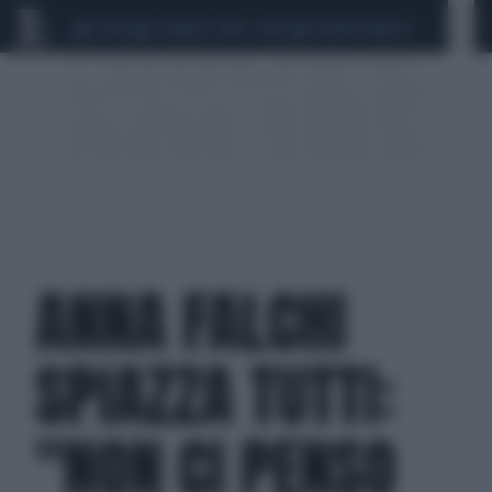
CEUTA
SCANDALO CONTE-COVID
SIGFRIDO RANUCCI
ANNA FALCHI
SPIAZZA TUTTI:
"NON CI PENSO