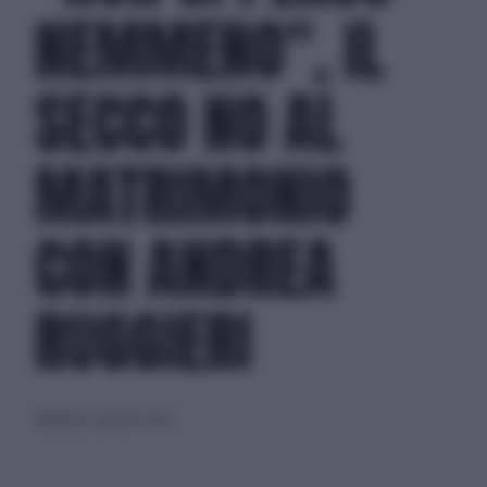
NEMMENO", IL
SECCO NO AL
MATRIMONIO
CON ANDREA
RUGGIERI
domenica 2 agosto 2020