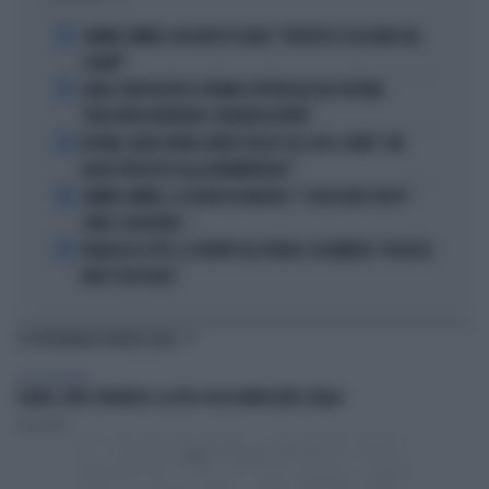
1
JANNIK SINNER, UN GROSSO GUAIO: "PERCHÉ LO CACCIANO DAL
CASINÒ"
2
CARLO CONTI RICEVE IL PREMIO SPETTACOLO DEL FESTIVAL
"ORIZZONTI DIFFERENTI, PENSIERI DISTINTI"
3
IN ONDA, MULÈ FRENA SUBITO TELESE SUL CASO-CONTE: "MA
QUALE PROCESSO ALLA NORIMBERGA?!"
4
JANNIK SINNER, LA TEORIA DI NARGISO: "I SUOI GUAI? UN PO'
COME I CALCIATORI..."
5
FRANCESCO TOTTI, LA VERITÀ SUL PUGNO A COLONNESE: "MI DISSE:
NON È TUO FIGLIO"
TI POTREBBERO INTERESSARE
GOSSIP & TRASH
ELODIE, LOOK STRAVOLTO: LA FOTO CHE FA IMPAZZIRE L'ITALIA
Redazione