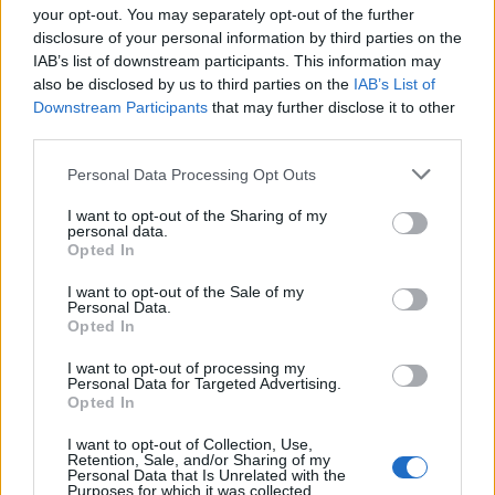
your opt-out. You may separately opt-out of the further
Seguici su Google Discover
disclosure of your personal information by third parties on the
IAB’s list of downstream participants. This information may
Segui Libero Quotidiano su Google Discover
also be disclosed by us to third parties on the
IAB’s List of
Scegli Libero Quotidiano come fonte preferita
Downstream Participants
that may further disclose it to other
third parties.
SEZIONI
Personal Data Processing Opt Outs
I want to opt-out of the Sharing of my
SPETTACOLI
personal data.
Opted In
SCIENZA E TECH
I want to opt-out of the Sale of my
Personal Data.
Opted In
ALTRO
I want to opt-out of processing my
Personal Data for Targeted Advertising.
Opted In
I want to opt-out of Collection, Use,
Retention, Sale, and/or Sharing of my
Personal Data that Is Unrelated with the
Purposes for which it was collected.