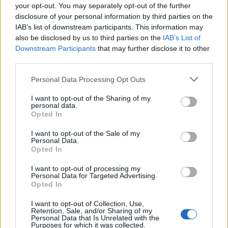
your opt-out. You may separately opt-out of the further
Seguici su Google Discover
disclosure of your personal information by third parties on the
IAB’s list of downstream participants. This information may
Segui Libero Quotidiano su Google Discover
also be disclosed by us to third parties on the
IAB’s List of
Scegli Libero Quotidiano come fonte preferita
Downstream Participants
that may further disclose it to other
third parties.
SEZIONI
Personal Data Processing Opt Outs
I want to opt-out of the Sharing of my
SPETTACOLI
personal data.
Opted In
SCIENZA E TECH
I want to opt-out of the Sale of my
Personal Data.
Opted In
ALTRO
I want to opt-out of processing my
Personal Data for Targeted Advertising.
Opted In
I want to opt-out of Collection, Use,
Retention, Sale, and/or Sharing of my
Personal Data that Is Unrelated with the
Purposes for which it was collected.
Libero Shopping
Contatti
Pubblicità
Cookie policy
Privacy policy