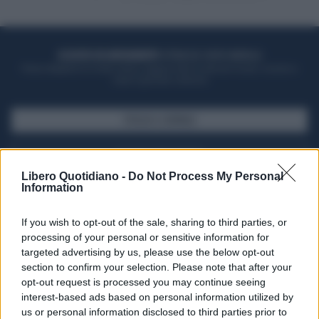
ACQUISTA UN ABBONAMENTO
OTTIENI DEI SUPER VANTAGGI
Potrai sfogliare la rivista online, leggere tutte le edizioni locali, ricevere a
casa il giornale cartaceo
SFOGLIA IL GIORNALE
ACQUISTA ABBONAMENTO
Libero Quotidiano -
Do Not Process My Personal
Information
If you wish to opt-out of the sale, sharing to third parties, or
processing of your personal or sensitive information for
targeted advertising by us, please use the below opt-out
section to confirm your selection. Please note that after your
opt-out request is processed you may continue seeing
interest-based ads based on personal information utilized by
us or personal information disclosed to third parties prior to