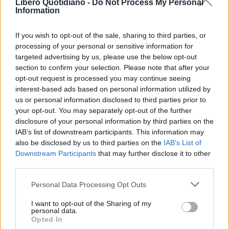
Libero Quotidiano -
Do Not Process My Personal
Information
If you wish to opt-out of the sale, sharing to third parties, or
processing of your personal or sensitive information for
targeted advertising by us, please use the below opt-out
section to confirm your selection. Please note that after your
opt-out request is processed you may continue seeing
interest-based ads based on personal information utilized by
us or personal information disclosed to third parties prior to
your opt-out. You may separately opt-out of the further
disclosure of your personal information by third parties on the
IAB’s list of downstream participants. This information may
also be disclosed by us to third parties on the
IAB’s List of
Downstream Participants
that may further disclose it to other
third parties.
Personal Data Processing Opt Outs
I want to opt-out of the Sharing of my
personal data.
Opted In