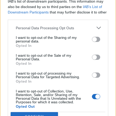
IAB’s list of downstream participants. This information may
Segui Libero Quotidiano su Google Discover
also be disclosed by us to third parties on the
IAB’s List of
Scegli Libero Quotidiano come fonte preferita
Downstream Participants
that may further disclose it to other
third parties.
SEZIONI
Personal Data Processing Opt Outs
I want to opt-out of the Sharing of my
SPETTACOLI
personal data.
Opted In
SCIENZA E TECH
I want to opt-out of the Sale of my
Personal Data.
Opted In
ALTRO
I want to opt-out of processing my
Personal Data for Targeted Advertising.
Opted In
I want to opt-out of Collection, Use,
Retention, Sale, and/or Sharing of my
Personal Data that Is Unrelated with the
Purposes for which it was collected.
Libero Shopping
Contatti
Pubblicità
Cookie policy
Privacy policy
Opted Out
Condizioni generali
Modello 231
Assistenza
Preferenze Privacy