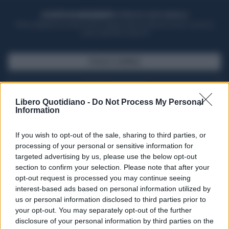
ACQUISTA UN ABBONAMENTO
OTTIENI DEI SUPER VANTAGGI
Potrai sfogliare la rivista online, leggere tutte le edizioni locali, ricevere a
casa il giornale cartaceo
SFOGLIA IL GIORNALE
ACQUISTA ABBONAMENTO
Libero Quotidiano -
Do Not Process My Personal
Information
If you wish to opt-out of the sale, sharing to third parties, or
processing of your personal or sensitive information for
targeted advertising by us, please use the below opt-out
section to confirm your selection. Please note that after your
opt-out request is processed you may continue seeing
interest-based ads based on personal information utilized by
us or personal information disclosed to third parties prior to
your opt-out. You may separately opt-out of the further
Seguici su Google Discover
disclosure of your personal information by third parties on the