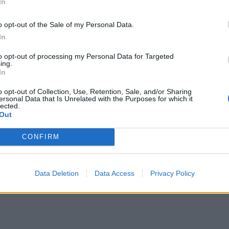
In
o opt-out of the Sale of my Personal Data.
In
to opt-out of processing my Personal Data for Targeted
ing.
In
o opt-out of Collection, Use, Retention, Sale, and/or Sharing
ersonal Data that Is Unrelated with the Purposes for which it
lected.
Out
CONFIRM
Data Deletion
Data Access
Privacy Policy