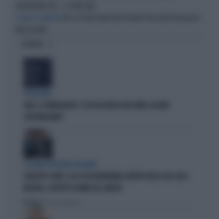
ADDEBITANO PER... IL PIANO BAR
PER IL PD NESSUNO DEVE PAGARE PER QUESTA RAGAZZA
IL CASO DI GIUDITTA
MASSACRATA
OPINIONI
PROIEZIONI
SWG, IL SONDAGGISTA: "IL PD HA PERSO DUE PUNTI, DA NON
SOTTOVALUTARE"
I LEGAMI CON OLIVIA PALADINO
GIUSEPPE CONTE, ECCO CHI PAGHEREBBE L'AFFITTO DELLA SUA CASA:
MISTERO, SOSPETTI E DUBBI SUL CATASTO
Politica
di Giacomo Amadori