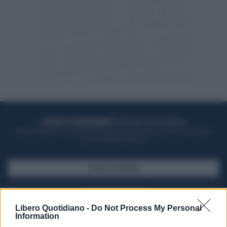
ACQUISTA UN ABBONAMENTO
OTTIENI DEI SUPER VANTAGGI
Potrai sfogliare la rivista online, leggere tutte le edizioni locali, ricevere a
casa il giornale cartaceo
SFOGLIA IL GIORNALE
ACQUISTA ABBONAMENTO
Libero Quotidiano -
Do Not Process My Personal
Information