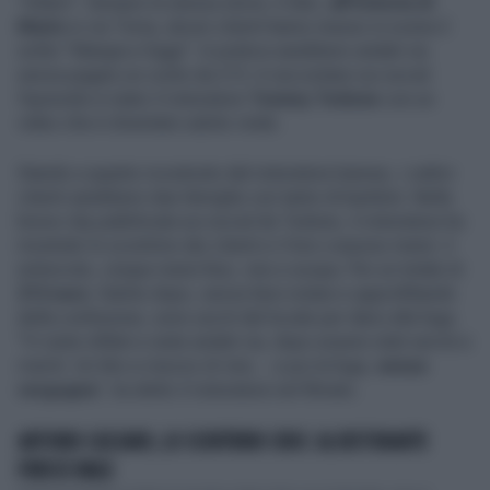
"Infami". Sempre la stessa storia. A Bari,
all'Osteria di
Mario
in via Toma, alcuni clienti hanno messo in scena il
solito "Mangia e fuggi". In pratica sarebbero andati via
senza pagare un conto da 213. A raccontare sui social
l'episodio è stato il ristoratore
Tommy Tedone
con un
video che è diventato subito virale.
Stando a quanto ricostruito dal ristoratore barese, i cattivi
clienti sarebbero due famiglie con tanto di bambini. Nella
breve clip pubblicata sui social da Tedone, il ristoratore ha
mostrato lo scontrino dei clienti e il loro corposo menù: 2
entrecote, cinque menù fissi, vino e acqua. Per un totale di
213 euro
. Subito dopo, senza farsi notare e approfittando
della confusione, sono usciti dal locale per darsi alla fuga.
"Vi siete infilati e siete andati via, dopo essere stati serviti e
riveriti. Un litro e mezzo di vino… e poi la fuga,
senza
vergogna
", ha detto il ristoratore nel filmato.
ANTONIO CASSANO, LO SCONTRINO CHOC: AL RISTORANTE
FINISCE MALE