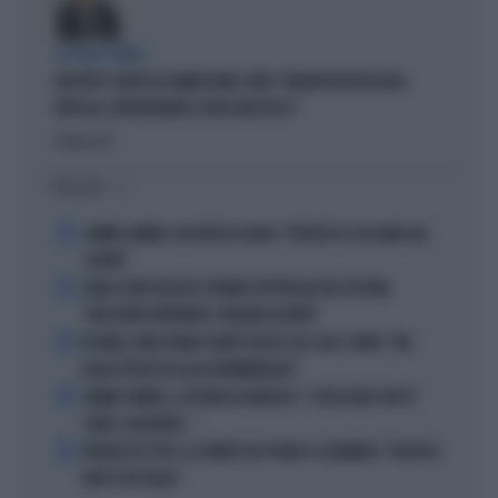
LA FUGA È FINITA
GIUSEPPE CONTE IN COMMISSIONE COVID: "MELONI REGISTA DEGLI
ATTACCHI, AFFRONTIAMOCI SENZA MEZZUCCI"
Politica
di
I PIÙ LETTI
1
JANNIK SINNER, UN GROSSO GUAIO: "PERCHÉ LO CACCIANO DAL
CASINÒ"
2
CARLO CONTI RICEVE IL PREMIO SPETTACOLO DEL FESTIVAL
"ORIZZONTI DIFFERENTI, PENSIERI DISTINTI"
3
IN ONDA, MULÈ FRENA SUBITO TELESE SUL CASO-CONTE: "MA
QUALE PROCESSO ALLA NORIMBERGA?!"
4
JANNIK SINNER, LA TEORIA DI NARGISO: "I SUOI GUAI? UN PO'
COME I CALCIATORI..."
5
FRANCESCO TOTTI, LA VERITÀ SUL PUGNO A COLONNESE: "MI DISSE:
NON È TUO FIGLIO"