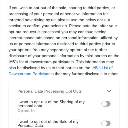
If you wish to opt-out of the sale, sharing to third parties, or
processing of your personal or sensitive information for
targeted advertising by us, please use the below opt-out
section to confirm your selection. Please note that after your
opt-out request is processed you may continue seeing
interest-based ads based on personal information utilized by
us or personal information disclosed to third parties prior to
your opt-out. You may separately opt-out of the further
Seguici su Google Discover
disclosure of your personal information by third parties on the
IAB’s list of downstream participants. This information may
Segui Libero Quotidiano su Google Discover
also be disclosed by us to third parties on the
IAB’s List of
Scegli Libero Quotidiano come fonte preferita
Downstream Participants
that may further disclose it to other
third parties.
SEZIONI
Personal Data Processing Opt Outs
I want to opt-out of the Sharing of my
SPETTACOLI
personal data.
Opted In
SCIENZA E TECH
I want to opt-out of the Sale of my
Personal Data.