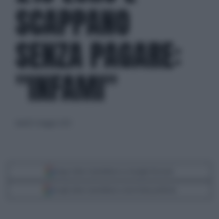
SCAPPANO
SENZA PAGARE:
"INFAMI"
lunedì 12 maggio 2025
Segui Libero Quotidiano su Google Discover
Scegli Libero Quotidiano come fonte preferita