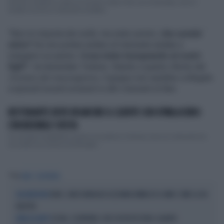
Antonio Cassano è stato di recente a New York con la famiglia, dove è
andato via da un ristorante arrabbia...
"Non mi importa dei soldi, ma siete uomini,
che uomini
siete?
Se non potete andare al ristorante andate a
mangiarvi un panino.
Cosa state insegnando ai vostri
figli?
", ha lamentato Tedone. Stando a quanto riferito dal
Corriere del mezzogiorno
, il gruppo non sarebbe collegato
a episodi recenti avvenuti in altri ristoranti di Bari.
RISTORANTE DEVE RISARCIRE IL CLIENTE CON 87MILA EURO:
L'INCREDIBILE SVISTA
Un autogol inaspettato quanto accaduto in Irlanda, dove un ristorante ha
accusato sui social una famiglia...
Tag
BARI
SCONTRINO
BARI, CANE RANDAGIO AZZANNA BIMBA DI 6 ANNI: COME LA HA
L'AGGRESSIONE
RIDOTTA
ISCHIA, SCONTRINO-CHOC IN PASTICCERIA: QUANTO
ROBA DA MATTI