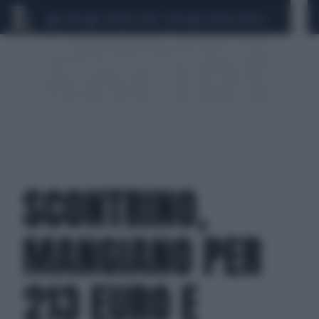
CEUTA
SCANDALO CONTE-COVID
SIGFRIDO RANUCCI
SCONTRINO,
MANGIANO PER
213 EURO E