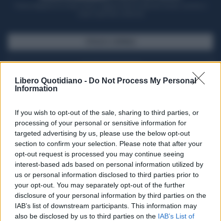
Potrai sfogliare la rivista online, leggere tutte le edizioni locali, ricevere a
casa il giornale cartaceo
SFOGLIA IL GIORNALE
ACQUISTA ABBONAMENTO
Libero Quotidiano -
Do Not Process My Personal
Information
If you wish to opt-out of the sale, sharing to third parties, or
processing of your personal or sensitive information for
targeted advertising by us, please use the below opt-out
section to confirm your selection. Please note that after your
opt-out request is processed you may continue seeing
interest-based ads based on personal information utilized by
us or personal information disclosed to third parties prior to
your opt-out. You may separately opt-out of the further
Seguici su Google Discover
disclosure of your personal information by third parties on the
IAB’s list of downstream participants. This information may
Segui Libero Quotidiano su Google Discover
also be disclosed by us to third parties on the
IAB’s List of