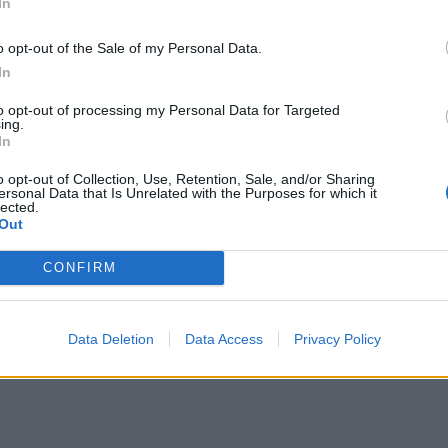
In
o opt-out of the Sale of my Personal Data.
In
to opt-out of processing my Personal Data for Targeted
ing.
In
o opt-out of Collection, Use, Retention, Sale, and/or Sharing
ersonal Data that Is Unrelated with the Purposes for which it
lected.
Out
CONFIRM
Data Deletion
Data Access
Privacy Policy