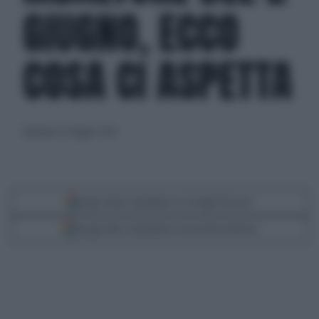
GIUGNO, ECCO
COSA CI ASPETTA
domenica 31 maggio 2026
Segui Libero Quotidiano su Google Discover
Scegli Libero Quotidiano come fonte preferita