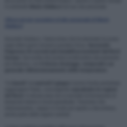
da un punto di vista meteorologico: questo è quanto spiega
il colonnello
Mario Giuliacci
sul suo sito personale.
Clicca qui per accedere al sito personale di Mario
Giuliacci
Secondo Giuliacci, l'anticiclone che ha dominato la scena
negli ultimi giorni inizierà a perdere forza,
favorendo
l'ingresso di correnti più instabili provenienti dal Nord
Europa
. Una svolta che porterà un'atmosfera decisamente
più dinamica, con
il ritorno di piogge, temporali e un
generale ridimensionamento delle temperature
.
Tra
lunedì 1 e martedì 2 giugno
il primo fronte perturbato
raggiungerà l'Italia, coinvolgendo
soprattutto le regioni
del Nord
. In alcune aree non si esclude la formazione di
temporali intensi e locali grandinate. Fenomeni che
interesseranno, seppur in modo più rapido e discontinuo,
anche parte delle regioni centrali.