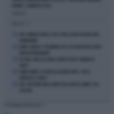
BANANE", IL MINISTRO LO GELA
Politica
di
I PIÙ LETTI
1
JUVE, RAVANELLI RIVELA: COSÌ SI SONO LASCIATI SFUGGIRE GIGIO
DONNARUMMA
2
SINNER, NARGISO: "FISICAMENTE? NO, ECCO PERCHÉ PUÒ ESSERSI
STANCATO MENTALMENTE"
3
IGLI TARE, FURTO SUL TRENO E ARRESTO DOPO I FUNERALI DI
BARESI
4
JANNIK SINNER, LA CERTEZZA DI DARIO PUPPO: "CHI GLI
ROMPERÀ LE SCATOLE"
5
AUTO, NON TENETE MAI LA MANO SULLA LEVA DEL CAMBIO: COSA
SI RISCHIA
TI POTREBBERO INTERESSARE