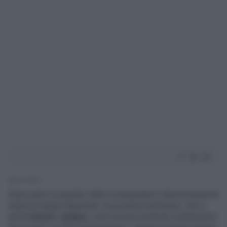
1' di lettura
Dopo giorni di grande caldo e temperature clamorosamente
sopra la media stagionale, la prossima settimana, che si
aprirà
lunedì 1 giugno
, sono previsti profondi cambiamenti