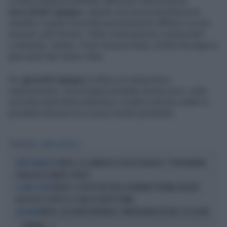
La fase instabile potrebbe rafforzarsi ulteriormente
mercoledì 3 giugno
, quando una nuova perturbazione
sarebbe in grado di portare precipitazioni diffuse e un più
marcato calo termico. Sotto osservazione in particolare
Lombardia, Veneto, Friuli Venezia Giulia, Emilia-Romagna e
gran parte del Centro Italia.
Per
giovedì 4 giugno
è atteso un temporaneo
miglioramento, ma la tregua potrebbe durare poco: nella
seconda metà della settimana i modelli indicano infatti la
possibile discesa di un nuovo fronte perturbato.
Tag
METEO
MARIO GIULIACCI
METEO, LE CLAMOROSE SCUSE DI GIULIACCI: "PERDONATEMI,
METEO IMPAZZITO
QUALCOSA È ANDATO STORTO"
METEO, A POCHE ORE DALLA GIORNATA ESTREMA: BOLLINO
SI SALVI CHI PUÒ
ROSSO IN 27 CITTÀ SU 27, MAI ACCADUTO PRIMA
METEO, UN GIOVEDÌ INFERNALE: TEMPERATURA RECORD, ECCO DOVE
AFA KILLER