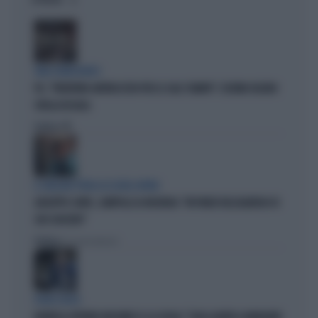
OPINIONI
TARLI DEMOCRATICI
PD, "PATENTINO ANTIFASCISTA PER LE SALE STAMPA": L'ULTIMO DELIRIO
CROLLA IN AULA
Politica
di
IL GRILLINO PENSA AI (SUOI) AFFARI
GIUSEPPE CONTE, ZAMPOLLI LO INCHIODA: "MI PARLÒ DELL'ALBERGO DI
SUO SUOCERO"
Politica
di Giacomo Amadori
FUORI LUOGO
BORRELLI OFFENDE MUSUMECI E LA SICILIA: "SUGLI ALBERI A MANGIARE