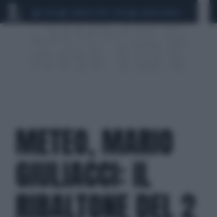
CEUTA
SCANDALO CONTE-COVID
SIGFRIDO RANUCCI
METEO, MARIO
GIULIACCI: IL
RIBALTONE DEL 2