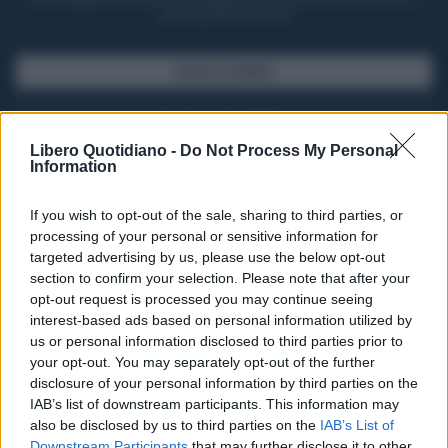
casa il giornale cartaceo
SFOGLIA IL GIORNALE
ACQUISTA ABBONAMENTO
Libero Quotidiano -
Do Not Process My Personal
Information
If you wish to opt-out of the sale, sharing to third parties, or
processing of your personal or sensitive information for
targeted advertising by us, please use the below opt-out
section to confirm your selection. Please note that after your
opt-out request is processed you may continue seeing
interest-based ads based on personal information utilized by
us or personal information disclosed to third parties prior to
your opt-out. You may separately opt-out of the further
Seguici su Google Discover
disclosure of your personal information by third parties on the
IAB’s list of downstream participants. This information may
Segui Libero Quotidiano su Google Discover
also be disclosed by us to third parties on the
IAB’s List of
Scegli Libero Quotidiano come fonte preferita
Downstream Participants
that may further disclose it to other