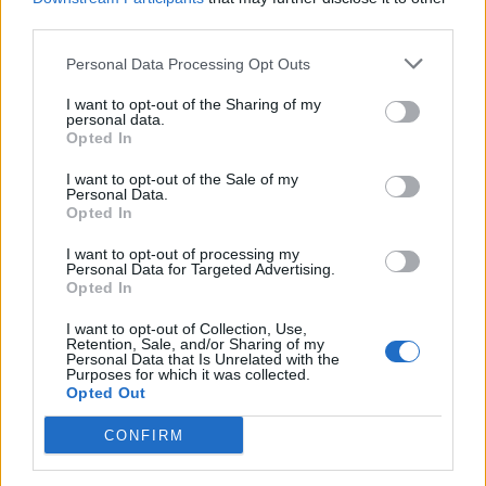
third parties.
SEZIONI
Personal Data Processing Opt Outs
I want to opt-out of the Sharing of my
SPETTACOLI
personal data.
Opted In
SCIENZA E TECH
I want to opt-out of the Sale of my
Personal Data.
Opted In
ALTRO
I want to opt-out of processing my
Personal Data for Targeted Advertising.
Opted In
I want to opt-out of Collection, Use,
Retention, Sale, and/or Sharing of my
Personal Data that Is Unrelated with the
Purposes for which it was collected.
Libero Shopping
Contatti
Pubblicità
Cookie policy
Privacy policy
Opted Out
Condizioni generali
Modello 231
Assistenza
Preferenze Privacy
CONFIRM
Editoriale Libero S.r.l. - Sede Legale: Via dell’Aprica 18, 20158 Milano -
Registro Imprese di Milano Monza Brianza Lodi: C.F. e P.IVA 06823221004 -