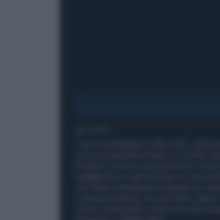
1' di lettura
"I'am an englishman in New York", cantav
ormai una quarantina d'anni fa. A livello in
britannico ma se la cava benissimo, tra gli
Londra
dove è stato fermato e riconosciut
che l'hanno letteralmente assalito per stra
i passanti londinesi che non hanno capito
scena. Parafrasando i titoli di sue due tra
domandosi "
Chissà chi è
".