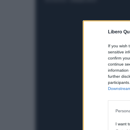
Libero Qu
If you wish 
sensitive in
confirm you
continue se
information 
further disc
participants
Downstream 
Persona
I want t