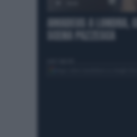
00:00
AMADEUS A LONDRA, C
SCENA PAZZESCA
lunedì 7 luglio 2025
Segui Libero Quotidiano su Google Dis