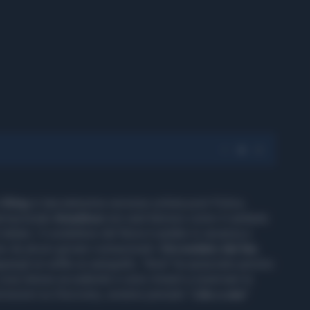
a
Sting
in lanciatissima versione solista post-Police,
ternazionale
Amadeus
non sarà famoso come il cantante
 italiani. Il conduttore del Nove è andato in vacanza a
o da alcuni giovani connazionali.
Circondato dai fan
,
ppargli un selfie un autografo, "Ama" ha spiazzato persino
 cosa stesse accadendo e sono rimasti a osservare la
smissioni su Discovery, avranno pensato "
Like a star
"