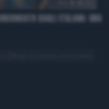
00:12
IRCONDATO DAGLI ITALIANI: UNA
CONDIVIDI
cover
Scegli Libero Quotidiano come fonte preferita