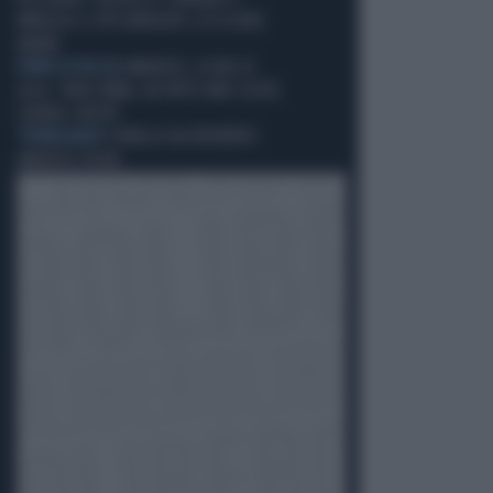
IMPAZZA IL TOTO-MERCATO: ECCO DOVE
ANDRÀ
PORTA IN FACCIA
AMADEUS, LA RAI LO
GELA: "NON TORNA, HA FATTO UNA SCELTA
CHIARA E NETTA"
"PENNICANZA"
FIORELLO HA RIPORTATO
AMADEUS IN RAI