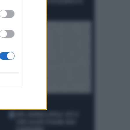
INCHIODA: "MI PARLÒ DELL'ALBERGO DI
SUO SUOCERO"
Politica
di Giacomo Amadori
I PIÙ LETTI
JUVE, RAVANELLI RIVELA: COSÌ SI
1
SONO LASCIATI SFUGGIRE GIGIO