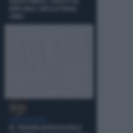
ROBERTO VANNACCI, CONTATTO CON
BEPPE GRILLO: QUELLA LETTERA AL
COMICO
TARLI DEMOCRATICI
PD, "PATENTINO ANTIFASCISTA PER LE