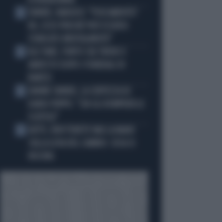
DONNARUMMA
SINNER, NARGISO: "FISICAMENTE?
2
NO, ECCO PERCHÉ PUÒ ESSERSI
STANCATO MENTALMENTE"
IGLI TARE, FURTO SUL TRENO E
3
ARRESTO DOPO I FUNERALI DI
BARESI
JANNIK SINNER, LA CERTEZZA DI
4
DARIO PUPPO: "CHI GLI ROMPERÀ LE
SCATOLE"
AUTO, NON TENETE MAI LA MANO
5
SULLA LEVA DEL CAMBIO: COSA SI
RISCHIA