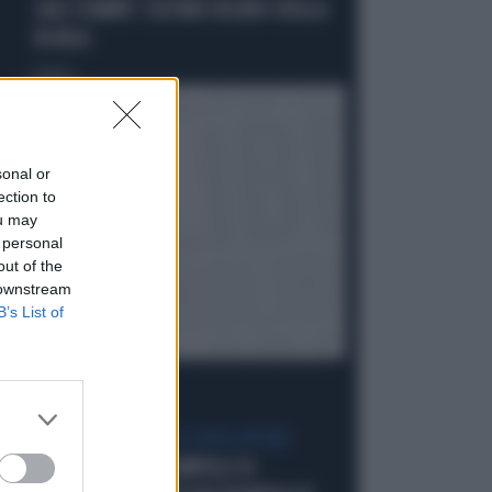
SALE STAMPA": L'ULTIMO DELIRIO CROLLA
IN AULA
Politica
di
sonal or
ection to
ou may
 personal
out of the
 downstream
B’s List of
IL GRILLINO PENSA AI (SUOI) AFFARI
GIUSEPPE CONTE, ZAMPOLLI LO