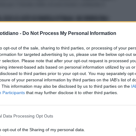
sta per il Senato nella circoscrizione Lombardia 3.
 ECCO LE LISTE DI FRATELLI D'ITALIA: CHI SPUNTA TRA I
otidiano -
Do Not Process My Personal Information
ex sciatrici nelle liste di Fratelli d'Italia di Giorgia Meloni.
ture tradiz...
to opt-out of the sale, sharing to third parties, or processing of your per
formation for targeted advertising by us, please use the below opt-out s
r selection. Please note that after your opt-out request is processed y
eing interest-based ads based on personal information utilized by us or
disclosed to third parties prior to your opt-out. You may separately opt-
losure of your personal information by third parties on the IAB’s list of
. This information may also be disclosed by us to third parties on the
IA
Participants
that may further disclose it to other third parties.
l Data Processing Opt Outs
o opt-out of the Sharing of my personal data.