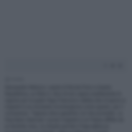
1' di lettura
Alessandro Meluzzi, ospite di Nicola Porro a Quarta
Repubblica, su Rete 4, dice di non capire esattamente la
ragione per la quale Papa Francesco debba dire di aprire ai
migranti in un momento di emergenza come questo, per il
coronavirus. "Ognuno deve garantire ciò che promette. Le
Ong fanno sbarcare i poveri migranti in un Paese afflitto da
un terribile virus, mi chiedo perché il Papa abbia un