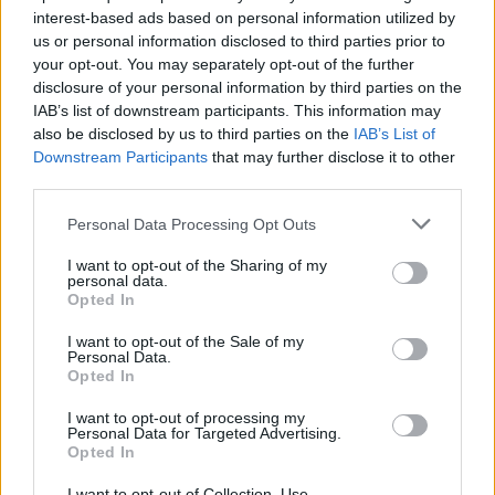
interest-based ads based on personal information utilized by
us or personal information disclosed to third parties prior to
your opt-out. You may separately opt-out of the further
Seguici su Google Discover
disclosure of your personal information by third parties on the
IAB’s list of downstream participants. This information may
Segui Libero Quotidiano su Google Discover
also be disclosed by us to third parties on the
IAB’s List of
Scegli Libero Quotidiano come fonte preferita
Downstream Participants
that may further disclose it to other
third parties.
SEZIONI
Personal Data Processing Opt Outs
I want to opt-out of the Sharing of my
SPETTACOLI
personal data.
Opted In
SCIENZA E TECH
I want to opt-out of the Sale of my
Personal Data.
Opted In
ALTRO
I want to opt-out of processing my
Personal Data for Targeted Advertising.
Opted In
I want to opt-out of Collection, Use,