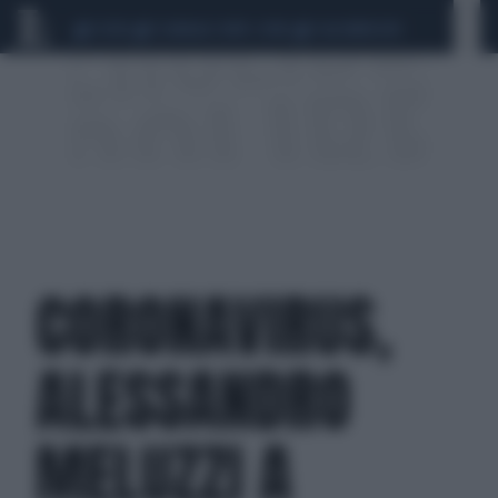
CEUTA
SCANDALO CONTE-COVID
CALCIOMERCATO
CORONAVIRUS,
ALESSANDRO
MELUZZI A