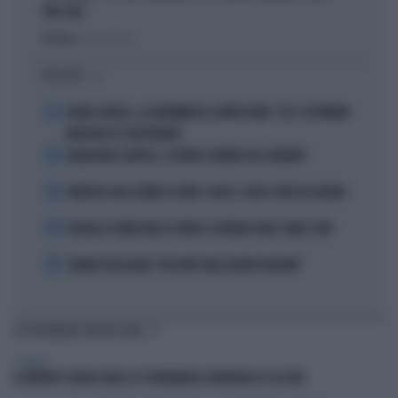
PRO-PAL"
Politica
di Gino Zavalani
I PIÙ LETTI
1
FLAVIO COBOLLI, LA DRAMMATICA CONFESSIONE: "DA 3 SETTIMANE
NON RIESCO A RESPIRARE"
2
BADIASHILE-NAPOLI, SI TRATTA. ROMERO VA A MADRID
3
VENEZIA SULLE ORME DI COMO: CALCIO, SOLDI E IDEE IN LAGUNA
4
DOUALLA CORRE NELLA STORIA: IL BRONZO VALE COME L’ORO
5
CHIARA PELLACANI: "MI SENTO UNA LEADER ITALIANA"
TI POTREBBERO INTERESSARE
GENERAL
A ROBERTO SERGIO (RAI) LA CITTADINANZA ONORARIA DI CACCURI