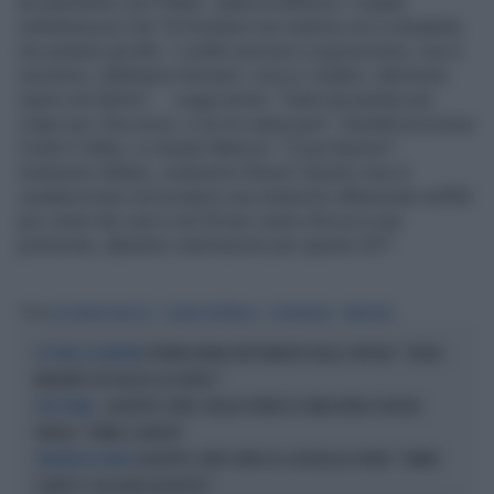
accanimento con l'Italia", attacca Meluzzi. Il quale
sottolinea poi che "le frontiere non saremo noi a chiuderle,
ma saranno gli altri. I confini servono a sopravvivere, non è
razzismo, dobbiamo fermare i virus e i batteri, altrimenti
siamo nel delirio". Leggi anche: "Italia lazzaretto per
colpa sua. Due errori, e se ne vanta pure". Senaldi processa
Conte E infine, si chiede Meluzzi: "Cosa faremo?
Isoleremo Milano, isoleremo Roma? Questo virus è
caratterizzato nel produrre una sindrome influenzale nell'80
per cento dei casi e nel 20 per cento sfocia in una
polmonite, abbiamo rianimazioni per questo 20?".
Tag
ALESSANDRO MELUZZI
QUARTA REPUBBLICA
CORONAVIRUS
IMMIGRATI
STEFANO BONACCINI TRAVOLTO DALLE CRITICHE: "SENZA
ET VOILÀ, LA SINISTRA
MIGRANTI CHI PULISCE GLI HOTEL?"
GIUSEPPE CONTE, NICOLA PORRO LO SMASCHERA CON DUE
CHE FIGURA...
PAROLE: "ROMA E GORIZIA"
GIUSEPPE CONTE SBROCCA CON NICOLA PORRO: "FANNO
TENSIONE IN STUDIO
SCHIFO? E CHI GLIELO HA DETTO?"