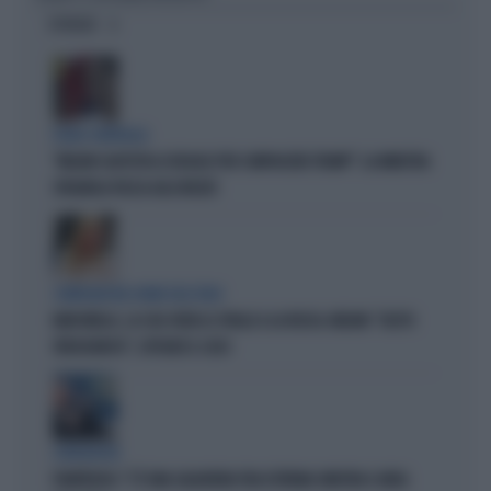
OPINIONI
FUORI CONTROLLO
"MELONI CALPESTA LE REGOLE PER COMPIACERE TRUMP": LA MINISTRA
SPAGNOLA PASSA AGLI INSULTI
COMPAGNI NEL NOME DELL'ODIO
MARCINELLE, LA CGIL VOLTA LE SPALLE A LA RUSSA. MELONI: "GESTO
VERGOGNOSO", ESPLODE IL CASO
L'INTERVISTA
PIANTEDOSI: "C'È UNA SALDATURA TRA ESTREMA SINISTRA E AREA