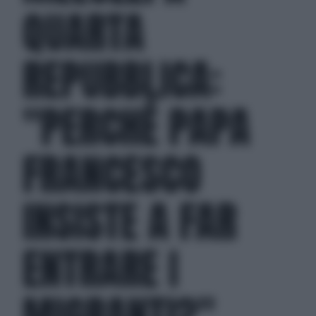
QUARTA
REPUBBLICA:
"PERCHÉ PAPA
FRANCESCO
INSISTE A FAR
ENTRARE I