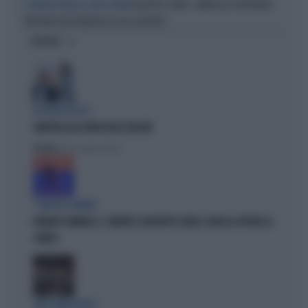
GIUSEPPE CONTE, ZAMPOLLI LO INCHIODA:
IL GRILLINO PENSA AI (SUOI) AFFARI
"MI PARLÒ DELL'ALBERGO DI SUO SUOCERO"
OPINIONI
IPOCRISIE ROSSE
SINISTRA ALLA FIERA DELLE FALSITÀ
Politica
di Alessandro Sallusti
"PUNTI IN COMUNE"
ROBERTO VANNACCI, CONTATTO CON BEPPE GRILLO: QUELLA LETTERA AL
COMICO
TARLI DEMOCRATICI