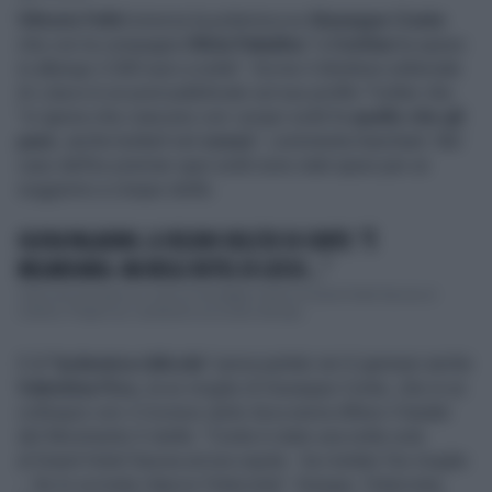
Vittorio Feltri
smorza la polemica su
Giuseppe Conte
che con la compagna
Olivia Paladino
"a
Cortina
ha speso
in albergo 2.500 euro a notte". Scrive il direttore editoriale
di
Libero
in un post pubblicato sul suo profilo Twitter che
"si ignora che ciascuno con i propri soldi fa
quello che gli
pare
, anche buttarli nel
cesso
", commenta tranchant. Nel
caso dell'ex premier quei soldi sono stati spesi per un
soggiorno a cinque stelle.
OLIVIA PALADINO, IL VELENO DELL'EX DI CONTE: "È
MILIARDARIA. MA NEGLI HOTEL DI LUSSO..."
Tiene ancora banco il caso di Giuseppe Conte al Grand Hotel Savoia di
Cortina. Proprio lui, il presunto avvocato del pop...
E di
"polemica ridicola
" aveva parlato ieri 6 gennaio anche
Valentina Fico,
la ex moglie di Giuseppe Conte, che in un
colloquio con
il Corriere della Sera
aveva difeso il leader
del Movimento 5 stelle: "Conte è stato una notte sola
al Grand Hotel Savoia ed era ospite - ha rivelato l'ex moglie
-. Se lo scrivete rilascio l'intervista". Dunque, l'intervista,