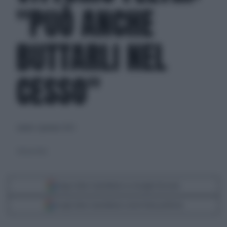
"PUÒ ANCHE
BUTTARLI NEL
CESSO"
sabato 7 gennaio 2023
Vittorio Feltri
Segui Libero Quotidiano su Google Discover
Scegli Libero Quotidiano come fonte preferita