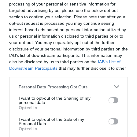
processing of your personal or sensitive information for
targeted advertising by us, please use the below opt-out
section to confirm your selection. Please note that after your
opt-out request is processed you may continue seeing
interest-based ads based on personal information utilized by
us or personal information disclosed to third parties prior to
your opt-out. You may separately opt-out of the further
Seguici su Google Discover
disclosure of your personal information by third parties on the
IAB’s list of downstream participants. This information may
Segui Libero Quotidiano su Google Discover
also be disclosed by us to third parties on the
IAB’s List of
Scegli Libero Quotidiano come fonte preferita
Downstream Participants
that may further disclose it to other
third parties.
SEZIONI
Personal Data Processing Opt Outs
I want to opt-out of the Sharing of my
SPETTACOLI
personal data.
Opted In
SCIENZA E TECH
I want to opt-out of the Sale of my
Personal Data.
Opted In
ALTRO