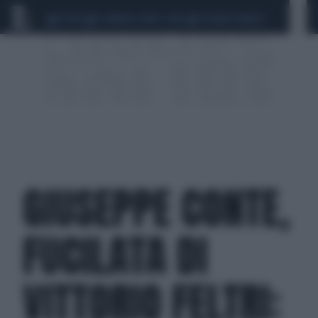
CEUTA
SCANDALO CONTE-COVID
SIGFRIDO RANUCCI
GIUSEPPE CONTE,
FUCILATA DI
VITTORIO FELTRI: