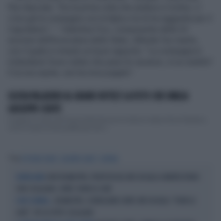
l'ha rilasciata. "Era la prima volta che andava a Cortina. Lì
c'era già la compagna con la figlia e lui le ha raggiunte per il
Capodanno", ". Valentina Fico, componente della VII
sezione dell’Avvocatura dello Stato, difende l’ex marito,
con il quale è rimasto un buon rapporto: "La compagna è
miliardaria! Dove volete che passi le vacanze, in un ostello?
E lui era ospite, non ha mica pagato".
OLIVIA PALADINO AL GRAND HOTEL? LA FOTO CHE UMILIA
GIUSEPPE CONTE
A pagare il conto del Grand Hotel Savoia di Cortina è stata Olivia Paladino,
come mostra la foto pubblicata dal s...
Tag
VITTORIO FELTRI
GIUSEPPE CONTE
CORTINA
CHAT DELMASTRO, PROTESTA DEL M5S IN AULA A MONTECITORIO
SCENEGGIATA
CON I CELLULARI, CONTE: FUORI LE CHAT
DELMASTRO, SCENEGGIATA CONTE-M5S IN AULA: "FUORI LE
E AVS SI BENDA...
CHAT", POI SU TUTTI I CELLULARI