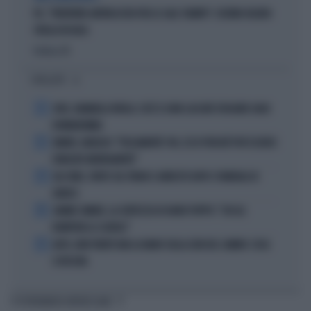
PD, "PATENTINO ANTIFASCISTA PER LE SALE STAMPA": L'ULTIMO DELIRIO
CROLLA IN AULA
Politica
di
I PIÙ LETTI
1
JUVE, RAVANELLI RIVELA: COSÌ SI SONO LASCIATI SFUGGIRE GIGIO
DONNARUMMA
2
SINNER, NARGISO: "FISICAMENTE? NO, ECCO PERCHÉ PUÒ ESSERSI
STANCATO MENTALMENTE"
3
IGLI TARE, FURTO SUL TRENO E ARRESTO DOPO I FUNERALI DI
BARESI
4
JANNIK SINNER, LA CERTEZZA DI DARIO PUPPO: "CHI GLI
ROMPERÀ LE SCATOLE"
5
AUTO, NON TENETE MAI LA MANO SULLA LEVA DEL CAMBIO: COSA
SI RISCHIA
TI POTREBBERO INTERESSARE