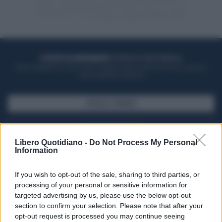
ACQUISTA UN ABBONAMENTO
OTTIENI DEI SUPER VANTAGGI
Potrai sfogliare la rivista online, leggere tutte le edizioni locali, ricevere a
casa il giornale cartaceo
SFOGLIA IL GIORNALE
ACQUISTA ABBONAMENTO
Libero Quotidiano -
Do Not Process My Personal
Information
If you wish to opt-out of the sale, sharing to third parties, or
processing of your personal or sensitive information for
targeted advertising by us, please use the below opt-out
section to confirm your selection. Please note that after your
opt-out request is processed you may continue seeing